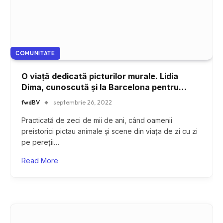
COMUNITATE
O viață dedicată picturilor murale. Lidia
Dima, cunoscută și la Barcelona pentru
lucrările sale
fwdBV
septembrie 26, 2022
Practicată de zeci de mii de ani, când oamenii
preistorici pictau animale și scene din viața de zi cu zi
pe pereții…
Read More