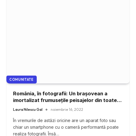
COMUNITATE
România, în fotografii: Un brașovean a
imortalizat frumusețile peisajelor din toate
colțurile țării
Laura Nilescu Gal
noiembrie 16, 2022
În vremurile de astăzi oricine are un aparat foto sau
chiar un smartphone cu o cameră performantă poate
realiza fotografii. Însă…