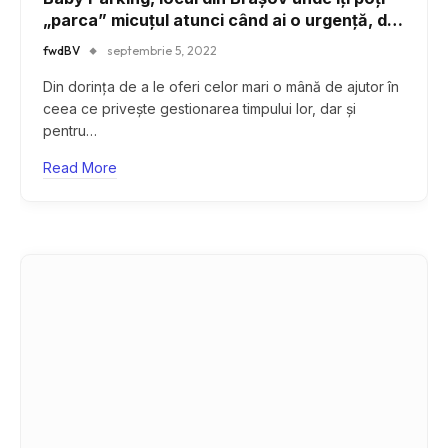
„parca” micuțul atunci când ai o urgență, dar
nu numai
fwdBV
septembrie 5, 2022
Din dorința de a le oferi celor mari o mână de ajutor în
ceea ce privește gestionarea timpului lor, dar și
pentru…
Read More