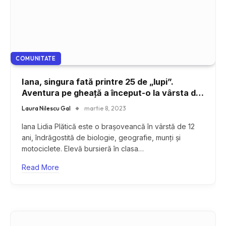
COMUNITATE
Iana, singura fată printre 25 de „lupi”.
Aventura pe gheață a început-o la vârsta de
6 ani
Laura Nilescu Gal
martie 8, 2023
Iana Lidia Plătică este o brașoveancă în vârstă de 12
ani, îndrăgostită de biologie, geografie, munți și
motociclete. Elevă bursieră în clasa…
Read More