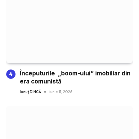
Începuturile „boom-ului” imobiliar din
era comunistă
Ionuț DINCĂ
iunie 11, 2026