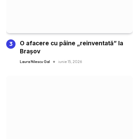
O afacere cu pâine „reinventată” la
Brașov
Laura Nilescu Gal
iunie 15, 2026