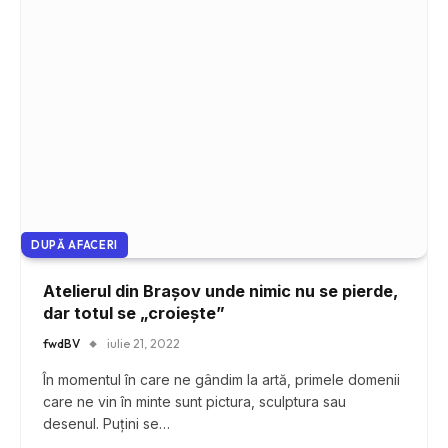
DUPĂ AFACERI
Atelierul din Brașov unde nimic nu se pierde,
dar totul se „croiește”
fwdBV
iulie 21, 2022
În momentul în care ne gândim la artă, primele domenii
care ne vin în minte sunt pictura, sculptura sau
desenul. Puțini se…