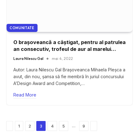
COMUNITATE
O brașoveancă a câștigat, pentru al patrulea
an consecutiv, trofeul de aur al marelui
public la cea mai prestigioasă competiție de
Laura Nilescu Gal
mai 4, 2022
design din lume
Autor: Laura Nilescu Gal Brașoveanca Mihaela Pleșca a
avut, din nou, șansa să fie membră în juriul concursului
A’Design Award and Competition,…
Read More
Previous
Next
…
1
2
3
4
5
9