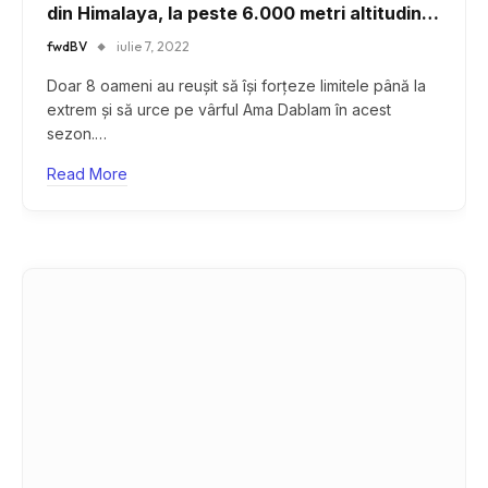
din Himalaya, la peste 6.000 metri altitudine,
chiar în noaptea de Înviere
fwdBV
iulie 7, 2022
Doar 8 oameni au reușit să își forțeze limitele până la
extrem și să urce pe vârful Ama Dablam în acest
sezon.…
Read More