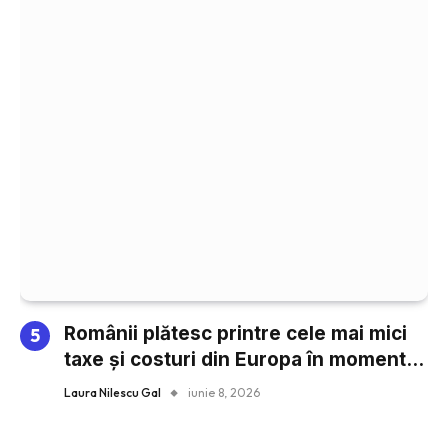
Românii plătesc printre cele mai mici
taxe și costuri din Europa în momentul
cumpărării unei locuințe prin credit
Laura Nilescu Gal
iunie 8, 2026