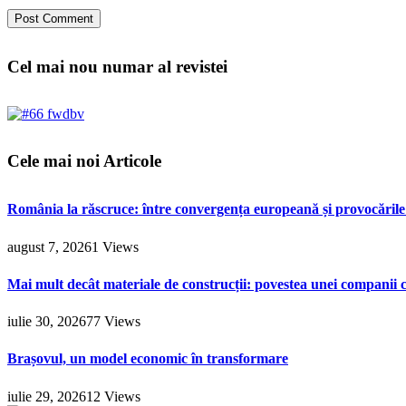
Cel mai nou numar al revistei
Cele mai noi Articole
România la răscruce: între convergența europeană și provocările 
august 7, 2026
1
Views
Mai mult decât materiale de construcții: povestea unei companii c
iulie 30, 2026
77
Views
Brașovul, un model economic în transformare
iulie 29, 2026
12
Views