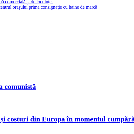
nă comercială și de locuințe.
entrul orașului prima consignație cu haine de marcă
ra comunistă
 și costuri din Europa în momentul cumpărăr