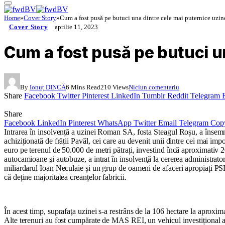
Home
»
Cover Story
»
Cum a fost pusă pe butuci una dintre cele mai puternice uzi
Cover Story
aprilie 11, 2023
Cum a fost pusă pe butuci u
By
Ionuț DINCĂ
6 Mins Read
210
Views
Niciun comentariu
Share
Facebook
Twitter
Pinterest
LinkedIn
Tumblr
Reddit
Telegram
Share
Facebook
LinkedIn
Pinterest
WhatsApp
Twitter
Email
Telegram
Cop
Intrarea în insolvență a uzinei Roman SA, fosta Steagul Roșu, a însemnat 
achiziționată de frății Pavăl, cei care au devenit unii dintre cei mai i
euro pe terenul de 50.000 de metri pătrați, investind încă aproximati
autocamioane şi autobuze, a intrat în insolvenţă la cererea administrator
miliardarul Ioan Neculaie și un grup de oameni de afaceri apropiați PSD
că deține majoritatea creanțelor fabricii.
În acest timp, suprafaţa uzinei s-a restrâns de la 106 hectare la aproxima
Alte terenuri au fost cumpărate de MAS REI, un vehicul investițional a