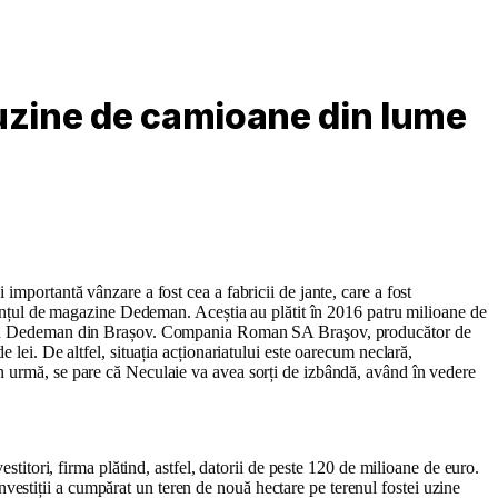
 uzine de camioane din lume
importantă vânzare a fost cea a fabricii de jante, care a fost
 lanțul de magazine Dedeman. Aceștia au plătit în 2016 patru milioane de
magazin Dedeman din Brașov. Compania Roman SA Braşov, producător de
 lei. De altfel, situația acționariatului este oarecum neclară,
in urmă, se pare că Neculaie va avea sorți de izbândă, având în vedere
stitori, firma plătind, astfel, datorii de peste 120 de milioane de euro.
estiții a cumpărat un teren de nouă hectare pe terenul fostei uzine