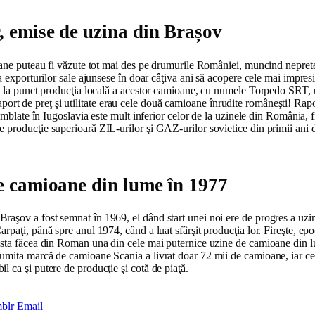
, emise de uzina din Brașov
oane puteau fi văzute tot mai des pe drumurile României, muncind nepreten
a exporturilor sale ajunsese în doar câţiva ani să acopere cele mai impre
se la punct producţia locală a acestor camioane, cu numele Torpedo SRT, 
 raport de preţ şi utilitate erau cele două camioane înrudite româneşti! Rapo
amblate în Iugoslavia este mult inferior celor de la uzinele din România, f
producţie superioară ZIL-urilor şi GAZ-urilor sovietice din primii ani d
de camioane din lume în 1977
raşov a fost semnat în 1969, el dând start unei noi ere de progres a u
paţi, până spre anul 1974, când a luat sfârşit producţia lor. Fireşte, epo
asta făcea din Roman una din cele mai puternice uzine de camioane din l
umita marcă de camioane Scania a livrat doar 72 mii de camioane, iar cel
 ca şi putere de producţie şi cotă de piaţă.
blr
Email