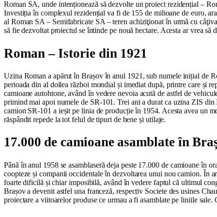
Roman SA, unde intenționează să dezvolte un proiect rezidențial – Roman
Investiția în complexul rezidențial va fi de 155 de milioane de euro, a
al Roman SA – Semifabricate SA – teren achiziţionat în urmă cu câţiva a
să fie dezvoltat proiectul se întinde pe nouă hectare. Acesta ar vrea să d
Roman – Istorie din 1921
Uzina Roman a apărut în Brașov în anul 1921, sub numele inițial de Rom
perioada din al doilea război mondial și imediat după, printre care și 
camioane autohtone, având în vedere nevoia acută de astfel de vehicule î
primind mai apoi numele de SR-101. Trei ani a durat ca uzina ZIS din 
camion SR-101 a ieșit pe linia de producție în 1954. Acesta avea un moto
răspândit repede la tot felul de tipuri de bene și utilaje.
17.000 de camioane asamblate în Bra
Până în anul 1958 se asamblaseră deja peste 17.000 de camioane în orașu
coopteze și companii occidentale în dezvoltarea unui nou camion. În ar
foarte dificilă și chiar imposibilă, având în vedere faptul că ultimul c
Brașov a devenit astfel una franceză, respectiv Societe des usines Chauss
proiectare a viitoarelor produse ce urmau a fi asamblate pe liniile sal