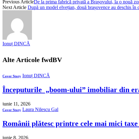
Previous Article
De la prima fabrică privată a Brașovului, la o nouă zo
Next Article
După un model elvețian, două brașovence au deschis în c
Ionuț DINCĂ
Alte Articole
fwdBV
Ionuț DINCĂ
Cover Story
Începuturile „boom-ului” imobiliar din e
iunie 11, 2026
Laura Nilescu Gal
Cover Story
Românii plătesc printre cele mai mici taxe
iunie 8, 2026