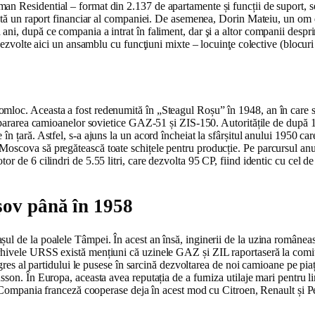
 Residential – format din 2.137 de apartamente și funcții de suport, se 
rată un raport financiar al companiei. De asemenea, Dorin Mateiu, un om d
ni, după ce compania a intrat în faliment, dar şi a altor companii desprin
ezvolte aici un ansamblu cu funcţiuni mixte – locuinţe colective (blocuri –
loc. Aceasta a fost redenumită în „Steagul Roșu” în 1948, an în care s-
repararea camioanelor sovietice GAZ-51 și ZIS-150. Autoritățile de după 
n țară. Astfel, s-a ajuns la un acord încheiat la sfârșitul anului 1950 c
Moscova să pregătească toate schițele pentru producție. Pe parcursul an
r de 6 cilindri de 5.55 litri, care dezvolta 95 CP, fiind identic cu cel 
șov până în 1958
l de la poalele Tâmpei. În acest an însă, inginerii de la uzina româneasc
hivele URSS există mențiuni că uzinele GAZ și ZIL raportaseră la comitet
ongres al partidului le pusese în sarcină dezvoltarea de noi camioane pe p
on. În Europa, aceasta avea reputația de a furniza utilaje mari pentru lin
e. Compania franceză cooperase deja în acest mod cu Citroen, Renault și P