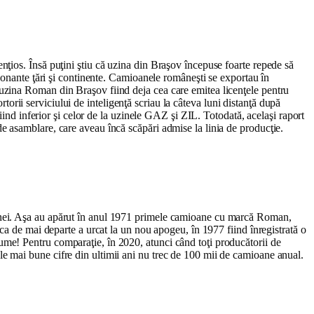
ţios. Însă puţini ştiu că uzina din Braşov începuse foarte repede să
sionante ţări şi continente. Camioanele româneşti se exportau în
uzina Roman din Braşov fiind deja cea care emitea licenţele pentru
rtorii serviciului de inteligenţă scriau la câteva luni distanţă după
iind inferior şi celor de la uzinele GAZ şi ZIL. Totodată, acelaşi raport
e asamblare, care aveau încă scăpări admise la linia de producţie.
zinei. Aşa au apărut în anul 1971 primele camioane cu marcă Roman,
ca de mai departe a urcat la un nou apogeu, în 1977 fiind înregistrată o
ume! Pentru comparaţie, în 2020, atunci când toţi producătorii de
e mai bune cifre din ultimii ani nu trec de 100 mii de camioane anual.