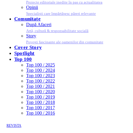
Proiecte editoriale inedite în pas cu actualitatea
Opinii
Specialiști care împărtășesc păreri relevante
Comunitate
După Afaceri
Artă, cultură & responsabilitate socială
Story
Povești fascinante ale oamenilor din comunitate
Cover Story
Spotlight
Top 100
Top 100 / 2025
Top 100 / 2024
Top 100 / 2023
Top 100 / 2022
Top 100 / 2021
Top 100 / 2020
Top 100 / 2019
Top 100 / 2018
Top 100 / 2017
Top 100 / 2016
REVISTA