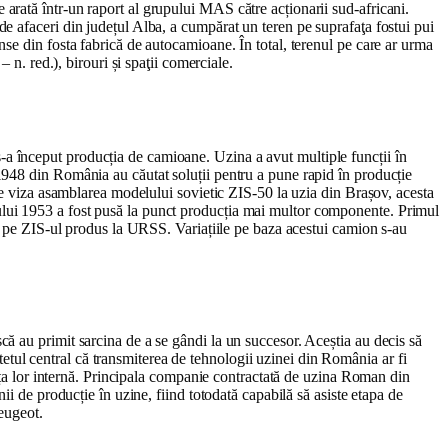
arată într-un raport al grupului MAS către acționarii sud-africani.
e afaceri din județul Alba, a cumpărat un teren pe suprafaţa fostui pui
se din fosta fabrică de autocamioane. În total, terenul pe care ar urma
 n. red.), birouri și spaţii comerciale.
a început producția de camioane. Uzina a avut multiple funcții în
1948 din România au căutat soluții pentru a pune rapid în producție
are viza asamblarea modelului sovietic ZIS-50 la uzia din Brașov, acesta
ului 1953 a fost pusă la punct producția mai multor componente. Primul
de pe ZIS-ul produs la URSS. Variațiile pe baza acestui camion s-au
ă au primit sarcina de a se gândi la un succesor. Aceștia au decis să
ul central că transmiterea de tehnologii uzinei din România ar fi
iața lor internă. Principala companie contractată de uzina Roman din
ii de producție în uzine, fiind totodată capabilă să asiste etapa de
eugeot.