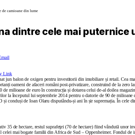
ne de camioane din lume
na dintre cele mai puternice
Email
y Link
jun balon de oxigen pentru investitorii din imobiliare și retail. Cea mai 
mportanți oameni de afaceri români post-privatizare, construind de la zero
v 20 de milioane de euro în construcția și dotarea celui de-al doilea 
ilor la începutul lui septembrie 2014 pentru o datorie de 90 de milioane de
 și conduși de Ioan Olaru disputându-și ani în șir supremația. În cele d
tiv 35 de hectare, restul suprafeţei (70 de hectare) fiind vândută unor inve
l celei mai bogate familii din Africa de Sud – Oppenheimer. Fondul de inv