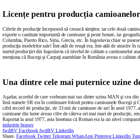
Licențe pentru producția camioanelor
Cifrele de producţie începuseră să crească simţitor, iar cele două cami
exporte o cantitate importantă de camioane şi peste hotare, iar geografi
Columbia, Puerto Rico, Siria, Grecia, etc. În Iugoslavia chiar se puse
producţia modelelor sale! Într-atât de reuşit era, într-atât de atractiv în
startul producţiei din Iugoslavia că nivelul de calitate a camioanelor as
menţiona că Bucegi şi Carpaţi asamblate în România aveau o calitate de 
Una dintre cele mai puternice uzine 
Aşadar, acordul de care vorbeam mai sus dintre uzina MAN şi cea din B
însă numele SR era în continuare folosit pentru camioanele Bucegi şi Car
cifră record de producţie, de 33 mii de camioane de an! În anul 1977, 
camioane din lume aveau cifre de câteva ori mai mari de producţie, ren
Raportat la anul 1977, asta însemna că Roman era la un nivel comparabil
industrie brasov
fwdBV Facebook
fwdBV LinkedIn
Share.
Facebook
Twitter
Telegram
WhatsApp
Pinterest
LinkedIn
Tum