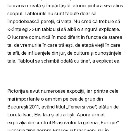
lucrarea creată și împărtășită, atunci pictura și-a atins
scopul. Tablourile nu sunt făcute doar să
împodobească pereții, ci viața. Nu cred că trebuie să
<<înțelegi>>un tablou și să aibă o singură explicație.
O lucrare comunică în mod diferit în funcție de starea
ta, de vremurile în care trăiești, de etapă vieții în care
te afli, de influențele din jur, de cultura și cunoștințele
tale. Tabloul se schimbă odată cu tine”, a explicat ea.
Pictorița a avut numeroase expoziții, iar printre cele
mai importante o amintim pe cea de grup din
București 2011, având titlul „Femei și vise”, alături de
Loreta Isac, Elis Iaia și alți artiști. Apoi a urmat
expoziția din centrul Brașovului, la galeria „Europe”,
lucrările fiind despre Brașov și brașoveni, iar în