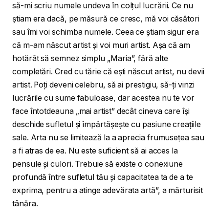
să-mi scriu numele undeva în colțul lucrării. Ce nu
știam era dacă, pe măsură ce cresc, mă voi căsători
sau îmi voi schimba numele. Ceea ce știam sigur era
că m-am născut artist și voi muri artist. Așa că am
hotărât să semnez simplu „Maria”, fără alte
completări. Cred cu tărie că ești născut artist, nu devii
artist. Poți deveni celebru, să ai prestigiu, să-ți vinzi
lucrările cu sume fabuloase, dar acestea nu te vor
face întotdeauna „mai artist” decât cineva care își
deschide sufletul și împărtășește cu pasiune creațiile
sale. Arta nu se limitează la a aprecia frumusețea sau
a fi atras de ea. Nu este suficient să ai acces la
pensule și culori. Trebuie să existe o conexiune
profundă între sufletul tău și capacitatea ta de a te
exprima, pentru a atinge adevărata artă”, a mărturisit
tânăra.