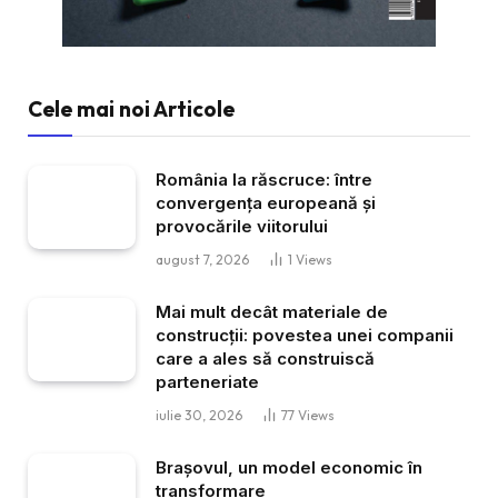
Cele mai noi Articole
România la răscruce: între
convergența europeană și
provocările viitorului
august 7, 2026
1
Views
Mai mult decât materiale de
construcții: povestea unei companii
care a ales să construiscă
parteneriate
iulie 30, 2026
77
Views
Brașovul, un model economic în
transformare