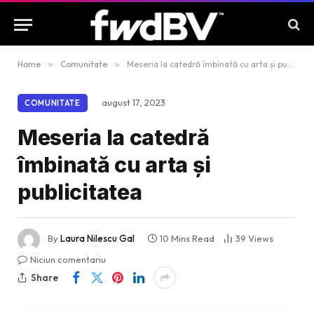
Home
»
Comunitate
»
Meseria la catedră îmbinată cu arta și publicitatea
august 17, 2023
COMUNITATE
Meseria la catedră
îmbinată cu arta și
publicitatea
By
Laura Nilescu Gal
10 Mins Read
39
Views
Niciun comentariu
Share