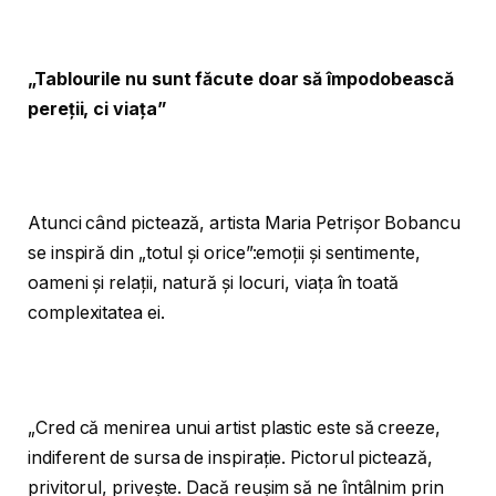
„Tablourile nu sunt făcute doar să împodobească
pereții, ci viața”
Atunci când pictează, artista Maria Petrișor Bobancu
se inspiră din „totul și orice”:emoții și sentimente,
oameni și relații, natură și locuri, viața în toată
complexitatea ei.
„Cred că menirea unui artist plastic este să creeze,
indiferent de sursa de inspirație. Pictorul pictează,
privitorul, privește. Dacă reușim să ne întâlnim prin