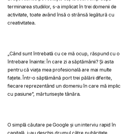
terminarea studiilor, s-a implicat în trei domenii de
activitate, toate având însă o strânsă legătură cu
creativitatea.
„Când sunt întrebată cu ce mă ocup, răspund cu o
întrebare înainte: În care zi a săptămânii? Și asta
pentru că viața mea profesională are mai multe
fațete. Într-o săptămână port trei pălării diferite,
fiecare reprezentând un domeniu în care mă implic
cu pasiune”, mărturisește tânăra.
O simplă căutare pe Google și un interviu rapid în
capitală, i-au deschis drumul către publicitate.