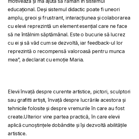
motivează și mă ajută să rămân în sistemul
educațional. Deși sistemul didactic poate fi uneori
amplu, greoi și frustrant, interacțiunea și colaborarea
cu elevii reprezintă un element esențial care ne face
să ne întâlnim săptămânal. Este o bucurie să lucrez
cu ei și să văd cum se dezvoltă, iar feedback-ul lor
reprezintă o recompensă valoroasă pentru munca
mea”, a declarat cu emoție Maria.
Elevii învață despre curente artistice, pictori, sculptori
sau grafitti artiști, învață despre lucrările acestora și
tehnicile folosite și despre vremurile în care au fost
create.Ulterior vine partea practică, în care elevii
aplică cunoștințele dobândite și își dezvoltă abilitățile
artistice.