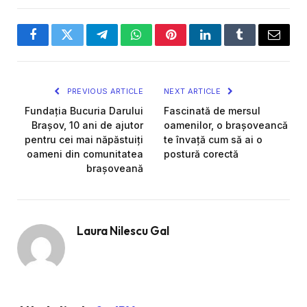
Facebook
Twitter
Telegram
WhatsApp
Pinterest
LinkedIn
Tumblr
Email
PREVIOUS ARTICLE
NEXT ARTICLE
Fundația Bucuria Darului
Fascinată de mersul
Brașov, 10 ani de ajutor
oamenilor, o brașoveancă
pentru cei mai năpăstuiți
te învață cum să ai o
oameni din comunitatea
postură corectă
brașoveană
Laura Nilescu Gal