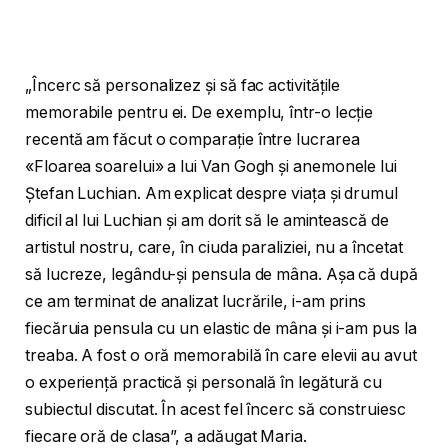
„Încerc să personalizez și să fac activitățile
memorabile pentru ei. De exemplu, într-o lecție
recentă am făcut o comparație între lucrarea
«Floarea soarelui» a lui Van Gogh și anemonele lui
Ștefan Luchian. Am explicat despre viața și drumul
dificil al lui Luchian și am dorit să le amintească de
artistul nostru, care, în ciuda paraliziei, nu a încetat
să lucreze, legându-și pensula de mâna. Așa că după
ce am terminat de analizat lucrările, i-am prins
fiecăruia pensula cu un elastic de mâna și i-am pus la
treaba. A fost o oră memorabilă în care elevii au avut
o experiență practică și personală în legătură cu
subiectul discutat. În acest fel încerc să construiesc
fiecare oră de clasa”, a adăugat Maria.