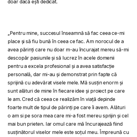
doar dacă ești dedicat.
„Pentru mine, succesul înseamnă să fac ceea ce-mi
place și să fiu bună în ceea ce fac. Am norocul de a
avea părinți care nu doar m-au încurajat mereu să-mi
descopăr pasiunile și să lucrez în acele domenii
pentru a excela profesional și a avea satisfacție
personală, dar mi-au și demonstrat prin fapte că
sprijină cu adevărat visele mele. Mă susțin enorm și
sunt alături de mine în fiecare idee și proiect pe care
le am. Cred că ceea ce realizăm în viață depinde
foarte mult de tipul de părinți pe care îi avem. Alături
o am si pe sora mea care mi-a fost mereu sprijin și cel
mai bun prieten. Iar omul care mă încurajează fiind
susținătorul viselor mele este soțul meu. Împreună cu