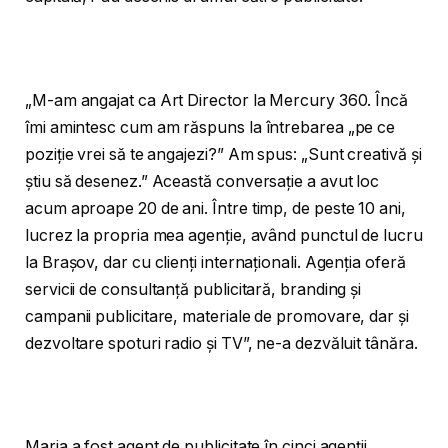
„M-am angajat ca Art Director la Mercury 360. Încă
îmi amintesc cum am răspuns la întrebarea „pe ce
poziție vrei să te angajezi?” Am spus: „Sunt creativă și
știu să desenez.” Această conversație a avut loc
acum aproape 20 de ani. Între timp, de peste 10 ani,
lucrez la propria mea agenție, având punctul de lucru
la Brașov, dar cu clienți internaționali. Agenția oferă
servicii de consultanță publicitară, branding și
campanii publicitare, materiale de promovare, dar și
dezvoltare spoturi radio și TV”, ne-a dezvăluit tânăra.
Maria a fost agent de publicitate în cinci agenții,