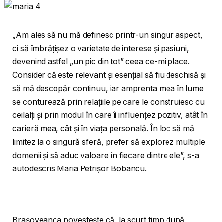
„Am ales să nu mă definesc printr-un singur aspect,
ci să îmbrățișez o varietate de interese și pasiuni,
devenind astfel „un pic din tot” ceea ce-mi place.
Consider că este relevant și esențial să fiu deschisă și
să mă descopăr continuu, iar amprenta mea în lume
se conturează prin relațiile pe care le construiesc cu
ceilalți și prin modul în care îi influențez pozitiv, atât în
carieră mea, cât și în viața personală. În loc să mă
limitez la o singură sferă, prefer să explorez multiple
domenii și să aduc valoare în fiecare dintre ele”, s-a
autodescris Maria Petrișor Bobancu.
Brașoveanca povestește că, la scurt timp după