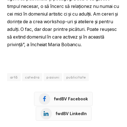
timpul necesar, o să încerc să relaționez nu numai cu
cei mici în domeniul artistic ci și cu adulții. Am cereri și
dorințe de a crea workshop-uri și ateliere și pentru
adulți. O fac, dar doar printre picături. Poate reușesc
să extind domeniul în care activez și în această
privință”, a încheiat Maria Bobancu.
artă
catedra
pasiuni
publicitate
fwdBV Facebook
fwdBV LinkedIn