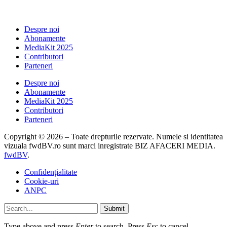
Despre noi
Abonamente
MediaKit 2025
Contributori
Parteneri
Despre noi
Abonamente
MediaKit 2025
Contributori
Parteneri
Copyright © 2026 – Toate drepturile rezervate. Numele si identitatea
vizuala fwdBV.ro sunt marci inregistrate BIZ AFACERI MEDIA.
fwdBV
.
Confidențialitate
Cookie-uri
ANPC
Submit
Type above and press
Enter
to search. Press
Esc
to cancel.