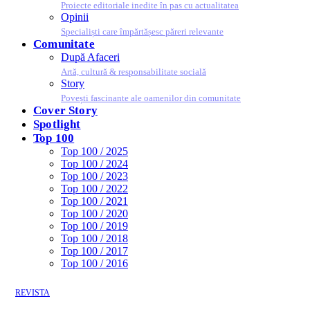
Proiecte editoriale inedite în pas cu actualitatea
Opinii
Specialiști care împărtășesc păreri relevante
Comunitate
După Afaceri
Artă, cultură & responsabilitate socială
Story
Povești fascinante ale oamenilor din comunitate
Cover Story
Spotlight
Top 100
Top 100 / 2025
Top 100 / 2024
Top 100 / 2023
Top 100 / 2022
Top 100 / 2021
Top 100 / 2020
Top 100 / 2019
Top 100 / 2018
Top 100 / 2017
Top 100 / 2016
REVISTA