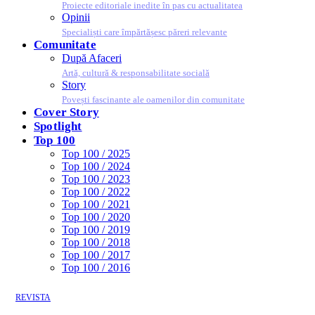
Proiecte editoriale inedite în pas cu actualitatea
Opinii
Specialiști care împărtășesc păreri relevante
Comunitate
După Afaceri
Artă, cultură & responsabilitate socială
Story
Povești fascinante ale oamenilor din comunitate
Cover Story
Spotlight
Top 100
Top 100 / 2025
Top 100 / 2024
Top 100 / 2023
Top 100 / 2022
Top 100 / 2021
Top 100 / 2020
Top 100 / 2019
Top 100 / 2018
Top 100 / 2017
Top 100 / 2016
REVISTA