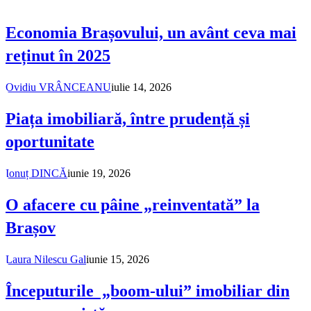
Economia Brașovului, un avânt ceva mai
reținut în 2025
Ovidiu VRÂNCEANU
iulie 14, 2026
Piața imobiliară, între prudență și
oportunitate
Ionuț DINCĂ
iunie 19, 2026
O afacere cu pâine „reinventată” la
Brașov
Laura Nilescu Gal
iunie 15, 2026
Începuturile „boom-ului” imobiliar din