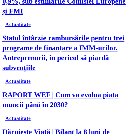
0,9%, sub estimările Comisiei Europene
și FMI
Actualitate
Statul întârzie rambursările pentru trei
programe de finanțare a IMM-urilor.
Antreprenorii, în pericol să piardă
subvențiile
Actualitate
RAPORT WEF | Cum va evolua piața
muncii până în 2030?
Actualitate
Dăruiește Viață | Bilanț la 8 luni de