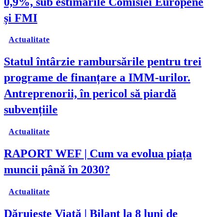
0,9%, sub estimările Comisiei Europene
și FMI
Actualitate
Statul întârzie rambursările pentru trei
programe de finanțare a IMM-urilor.
Antreprenorii, în pericol să piardă
subvențiile
Actualitate
RAPORT WEF | Cum va evolua piața
muncii până în 2030?
Actualitate
Dăruiește Viață | Bilanț la 8 luni de