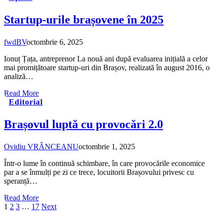
Startup-urile brașovene în 2025
fwdBV
octombrie 6, 2025
Ionuț Țața, antreprenor La nouă ani după evaluarea inițială a celor
mai promițătoare startup-uri din Brașov, realizată în august 2016, o
analiză…
Read More
Editorial
Brașovul luptă cu provocări 2.0
Ovidiu VRÂNCEANU
octombrie 1, 2025
Într-o lume în continuă schimbare, în care provocările economice
par a se înmulți pe zi ce trece, locuitorii Brașovului privesc cu
speranță…
Read More
1
2
3
…
17
Next