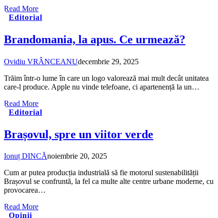
Read More
Editorial
Brandomania, la apus. Ce urmează?
Ovidiu VRÂNCEANU
decembrie 29, 2025
Trăim într-o lume în care un logo valorează mai mult decât unitatea
care-l produce. Apple nu vinde telefoane, ci apartenență la un…
Read More
Editorial
Brașovul, spre un viitor verde
Ionuț DINCĂ
noiembrie 20, 2025
Cum ar putea producția industrială să fie motorul sustenabilității
Brașovul se confruntă, la fel ca multe alte centre urbane moderne, cu
provocarea…
Read More
Opinii