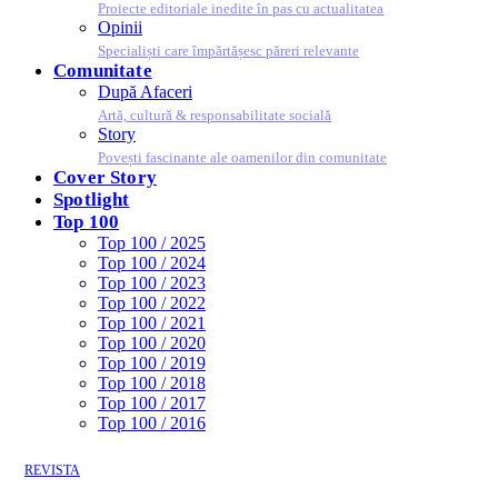
Proiecte editoriale inedite în pas cu actualitatea
Opinii
Specialiști care împărtășesc păreri relevante
Comunitate
După Afaceri
Artă, cultură & responsabilitate socială
Story
Povești fascinante ale oamenilor din comunitate
Cover Story
Spotlight
Top 100
Top 100 / 2025
Top 100 / 2024
Top 100 / 2023
Top 100 / 2022
Top 100 / 2021
Top 100 / 2020
Top 100 / 2019
Top 100 / 2018
Top 100 / 2017
Top 100 / 2016
REVISTA