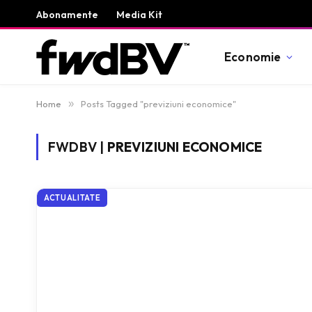
Abonamente
Media Kit
Economie
Home
»
Posts Tagged "previziuni economice"
FWDBV |
PREVIZIUNI ECONOMICE
ACTUALITATE