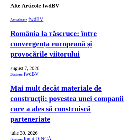
Alte Articole
fwdBV
fwdBV
Actualitate
România la răscruce: între
convergența europeană și
provocările viitorului
august 7, 2026
fwdBV
Business
Mai mult decât materiale de
construcții: povestea unei companii
care a ales să construiscă
parteneriate
iulie 30, 2026
Ionuț DINCĂ
Business