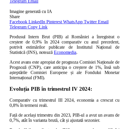
Telegram
Email
Imagine generată cu IA
Share
Facebook
LinkedIn
Pinterest
WhatsApp
Twitter
Email
Telegram
Copy Link
Produsul Intern Brut (PIB) al României a înregistrat o
creștere de 0,9% în 2024 comparativ cu anul precedent,
potrivit estimărilor publicate de Institutul Național de
Statistică (INS), notează
Economedia
.
Acest avans este apropiat de prognoza Comisiei Naționale de
Prognoză (CNP), care anticipa o creștere de 1%, însă sub
așteptările Comisiei Europene și ale Fondului Monetar
Internațional (FMI).
Evoluția PIB în trimestrul IV 2024:
Comparativ cu trimestrul III 2024, economia a crescut cu
0,8% în termeni reali.
Față de același trimestru din 2023, PIB-ul a avut un avans de
0,7%, atât în varianta brută, cât și ajustată sezonier.