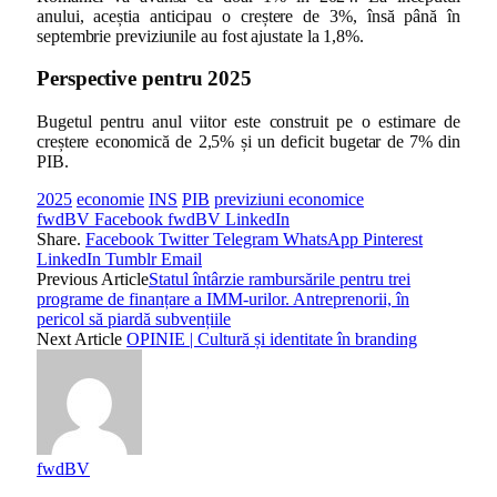
anului, aceștia anticipau o creștere de 3%, însă până în
septembrie previziunile au fost ajustate la 1,8%.
Perspective pentru 2025
Bugetul pentru anul viitor este construit pe o estimare de
creștere economică de 2,5% și un deficit bugetar de 7% din
PIB.
2025
economie
INS
PIB
previziuni economice
fwdBV Facebook
fwdBV LinkedIn
Share.
Facebook
Twitter
Telegram
WhatsApp
Pinterest
LinkedIn
Tumblr
Email
Previous Article
Statul întârzie rambursările pentru trei
programe de finanțare a IMM-urilor. Antreprenorii, în
pericol să piardă subvențiile
Next Article
OPINIE | Cultură și identitate în branding
fwdBV