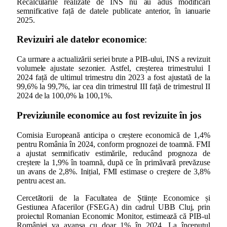
Recalculările realizate de INS nu au adus modificări
semnificative față de datele publicate anterior, în ianuarie
2025.
Revizuiri ale datelor economice
:
Ca urmare a actualizării seriei brute a PIB-ului, INS a revizuit
volumele ajustate sezonier. Astfel, creșterea trimestrului I
2024 față de ultimul trimestru din 2023 a fost ajustată de la
99,6% la 99,7%, iar cea din trimestrul III față de trimestrul II
2024 de la 100,0% la 100,1%.
Previziunile economice au fost revizuite în jos
Comisia Europeană anticipa o creștere economică de 1,4%
pentru România în 2024, conform prognozei de toamnă. FMI
a ajustat semnificativ estimările, reducând prognoza de
creștere la 1,9% în toamnă, după ce în primăvară prevăzuse
un avans de 2,8%. Inițial, FMI estimase o creștere de 3,8%
pentru acest an.
Cercetătorii de la Facultatea de Științe Economice și
Gestiunea Afacerilor (FSEGA) din cadrul UBB Cluj, prin
proiectul Romanian Economic Monitor, estimează că PIB-ul
României va avansa cu doar 1% în 2024. La începutul