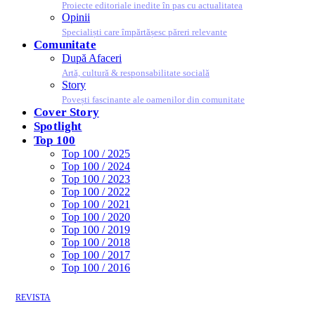
Proiecte editoriale inedite în pas cu actualitatea
Opinii
Specialiști care împărtășesc păreri relevante
Comunitate
După Afaceri
Artă, cultură & responsabilitate socială
Story
Povești fascinante ale oamenilor din comunitate
Cover Story
Spotlight
Top 100
Top 100 / 2025
Top 100 / 2024
Top 100 / 2023
Top 100 / 2022
Top 100 / 2021
Top 100 / 2020
Top 100 / 2019
Top 100 / 2018
Top 100 / 2017
Top 100 / 2016
REVISTA