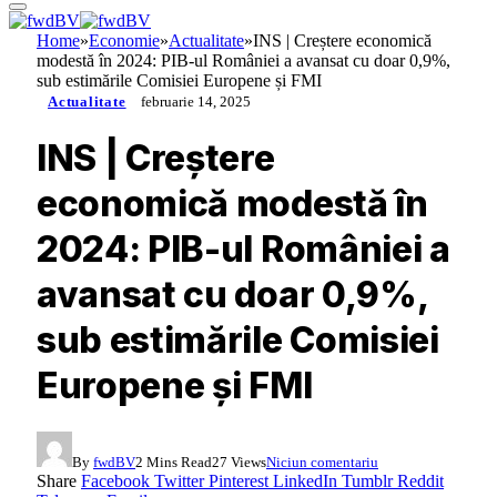
Home
»
Economie
»
Actualitate
»
INS | Creștere economică
modestă în 2024: PIB-ul României a avansat cu doar 0,9%,
sub estimările Comisiei Europene și FMI
Actualitate
februarie 14, 2025
INS | Creștere
economică modestă în
2024: PIB-ul României a
avansat cu doar 0,9%,
sub estimările Comisiei
Europene și FMI
By
fwdBV
2 Mins Read
27
Views
Niciun comentariu
Share
Facebook
Twitter
Pinterest
LinkedIn
Tumblr
Reddit