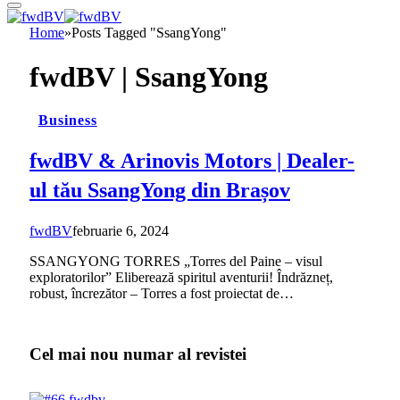
Home
»
Posts Tagged "SsangYong"
fwdBV |
SsangYong
Business
fwdBV & Arinovis Motors | Dealer-
ul tău SsangYong din Brașov
fwdBV
februarie 6, 2024
SSANGYONG TORRES „Torres del Paine – visul
exploratorilor” Eliberează spiritul aventurii! Îndrăzneț,
robust, încrezător – Torres a fost proiectat de…
Cel mai nou numar al revistei