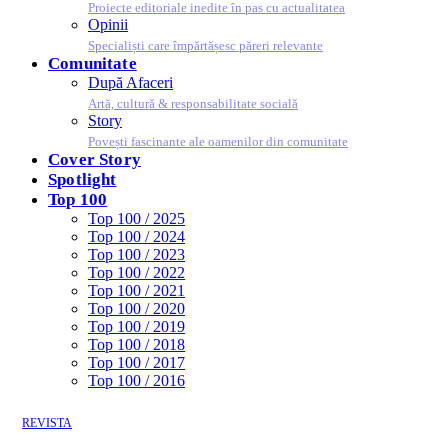
Proiecte editoriale inedite în pas cu actualitatea
Opinii
Specialiști care împărtășesc păreri relevante
Comunitate
După Afaceri
Artă, cultură & responsabilitate socială
Story
Povești fascinante ale oamenilor din comunitate
Cover Story
Spotlight
Top 100
Top 100 / 2025
Top 100 / 2024
Top 100 / 2023
Top 100 / 2022
Top 100 / 2021
Top 100 / 2020
Top 100 / 2019
Top 100 / 2018
Top 100 / 2017
Top 100 / 2016
REVISTA