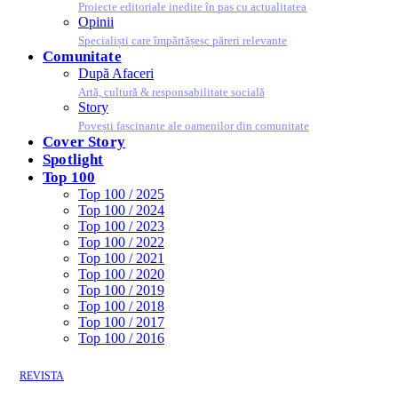
Proiecte editoriale inedite în pas cu actualitatea
Opinii
Specialiști care împărtășesc păreri relevante
Comunitate
După Afaceri
Artă, cultură & responsabilitate socială
Story
Povești fascinante ale oamenilor din comunitate
Cover Story
Spotlight
Top 100
Top 100 / 2025
Top 100 / 2024
Top 100 / 2023
Top 100 / 2022
Top 100 / 2021
Top 100 / 2020
Top 100 / 2019
Top 100 / 2018
Top 100 / 2017
Top 100 / 2016
REVISTA