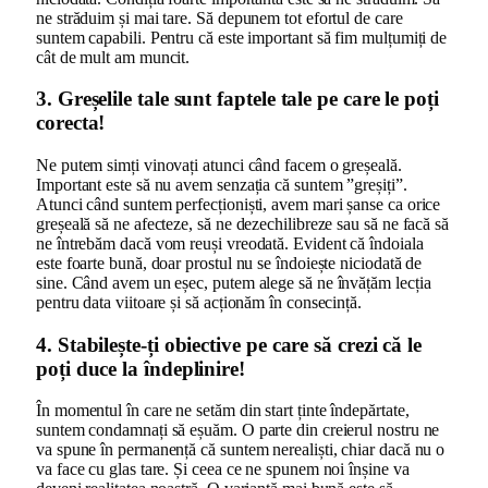
ne străduim și mai tare. Să depunem tot efortul de care
suntem capabili. Pentru că este important să fim mulțumiți de
cât de mult am muncit.
3.
Greșelile tale sunt faptele tale pe care le poți
corecta!
Ne putem simți vinovați atunci când facem o greșeală.
Important este să nu avem senzația că suntem ”greșiți”.
Atunci când suntem perfecționiști, avem mari șanse ca orice
greșeală să ne afecteze, să ne dezechilibreze sau să ne facă să
ne întrebăm dacă vom reuși vreodată. Evident că îndoiala
este foarte bună, doar prostul nu se îndoiește niciodată de
sine. Când avem un eșec, putem alege să ne învățăm lecția
pentru data viitoare și să acționăm în consecință.
4.
Stabilește-ți obiective pe care să crezi că le
poți duce la îndeplinire!
În momentul în care ne setăm din start ținte îndepărtate,
suntem condamnați să eșuăm. O parte din creierul nostru ne
va spune în permanență că suntem nerealiști, chiar dacă nu o
va face cu glas tare. Și ceea ce ne spunem noi înșine va