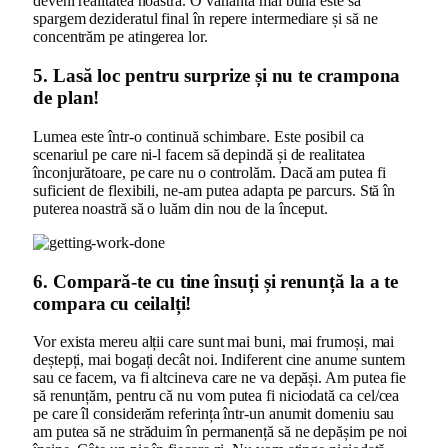
deveni realitatea noastră. O variantă mai bună este să
spargem dezideratul final în repere intermediare și să ne
concentrăm pe atingerea lor.
5.
Lasă loc pentru surprize și nu te crampona
de plan!
Lumea este într-o continuă schimbare. Este posibil ca
scenariul pe care ni-l facem să depindă și de realitatea
înconjurătoare, pe care nu o controlăm. Dacă am putea fi
suficient de flexibili, ne-am putea adapta pe parcurs. Stă în
puterea noastră să o luăm din nou de la început.
6. C
ompară-te cu tine însuți și renunță la a te
compara cu ceilalți!
Vor exista mereu alții care sunt mai buni, mai frumoși, mai
deștepți, mai bogați decât noi. Indiferent cine anume suntem
sau ce facem, va fi altcineva care ne va depăși. Am putea fie
să renunțăm, pentru că nu vom putea fi niciodată ca cel/cea
pe care îl considerăm referința într-un anumit domeniu sau
am putea să ne străduim în permanență să ne depășim pe noi