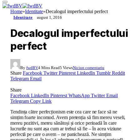
Home
»
Identitate
»
Decalogul imperfectului perfect
Identitate
august 1, 2016
Decalogul imperfectului
perfect
By
fwdBV
4 Mins Read
5
Views
Niciun comentariu
Share
Facebook
Twitter
Pinterest
LinkedIn
Tumblr
Reddit
Telegram
Email
Share
Facebook
LinkedIn
Pinterest
WhatsApp
Twitter
Email
Telegram
Copy Link
Tendința către perfecționism este cea care ne face să ne
simțim foarte incomod. Avem pretenția să fim mereu veseli,
mereu pozitivi, mereu sănătoși și orice perioadă în care
lucrurile nu sunt așa cum ar trebui să fie – în acea viziune
perfectă pe care o avem – ne panichează. Ne simțim
responsabili și, în loc să admitem că parcurgem o perioadă