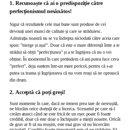
1.
Recunoaște că ai o predispoziție către
perfecționismul nesănătos!
Sigur că rezultatele cele mai bune sunt produse de cei
devotați unei munci de calitate și care se străduiesc.
Admirația noastră nu se va îndrepta niciodată către aceia care
spun: ”merge și așa!”. Doar că este o mare diferență între a te
strădui să obții ”perfecțiunea” și a te îngrijora că nu o vei
obține. În momentul în care pretindem că am putea face ceva
”perfect”, deja suntem într-un mare pericol, pentru că s-ar
putea ca teama și îngrijorarea că nu vom reuși să ne oprească
din drum.
2.
Acceptă că poți greși!
Sunt momente în care, dacă ne temem prea tare de nereușită,
ne blocăm orice dorință de a încerca. Scenariul pe care ni-l
creăm atunci când ne este frică de un eșec poate fi foarte
credibil, doar că este doar o închipuire a minții noastre. Oricât
de grav ar fi să nu reușim, este mai grav să nu încercăm
niciodată. Condiția foarte importantă este să ne străduim. Să