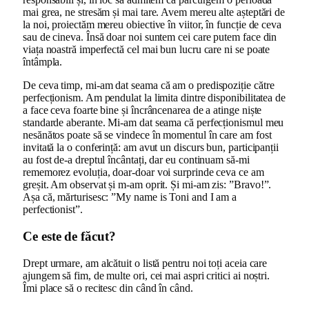
mai grea, ne stresăm și mai tare. Avem mereu alte așteptări de
la noi, proiectăm mereu obiective în viitor, în funcție de ceva
sau de cineva. Însă doar noi suntem cei care putem face din
viața noastră imperfectă cel mai bun lucru care ni se poate
întâmpla.
De ceva timp, mi-am dat seama că am o predispoziție către
perfecționism. Am pendulat la limita dintre disponibilitatea de
a face ceva foarte bine și încrâncenarea de a atinge niște
standarde aberante. Mi-am dat seama că perfecționismul meu
nesănătos poate să se vindece în momentul în care am fost
invitată la o conferință: am avut un discurs bun, participanții
au fost de-a dreptul încântați, dar eu continuam să-mi
rememorez evoluția, doar-doar voi surprinde ceva ce am
greșit. Am observat și m-am oprit. Și mi-am zis: ”Bravo!”.
Așa că, mărturisesc: ”My name is Toni and I am a
perfectionist”.
Ce este de făcut?
Drept urmare, am alcătuit o listă pentru noi toți aceia care
ajungem să fim, de multe ori, cei mai aspri critici ai noștri.
Îmi place să o recitesc din când în când.