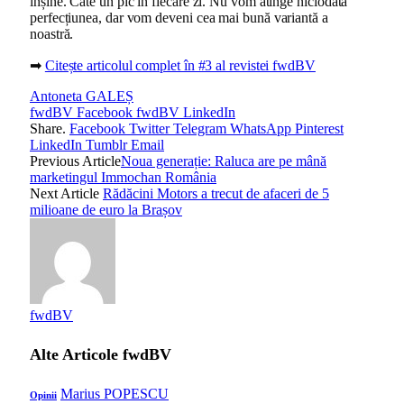
înșine. Câte un pic în fiecare zi. Nu vom atinge niciodată
perfecțiunea, dar vom deveni cea mai bună variantă a
noastră.
➡
Citește articolul complet în #3 al revistei fwdBV
Antoneta GALEȘ
fwdBV Facebook
fwdBV LinkedIn
Share.
Facebook
Twitter
Telegram
WhatsApp
Pinterest
LinkedIn
Tumblr
Email
Previous Article
Noua generație: Raluca are pe mână
marketingul Immochan România
Next Article
Rădăcini Motors a trecut de afaceri de 5
milioane de euro la Brașov
fwdBV
Alte Articole
fwdBV
Marius POPESCU
Opinii