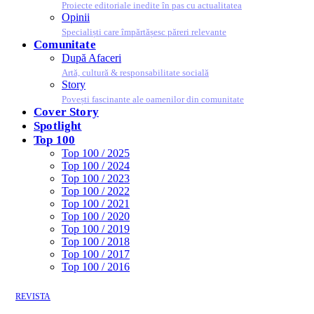
Proiecte editoriale inedite în pas cu actualitatea
Opinii
Specialiști care împărtășesc păreri relevante
Comunitate
După Afaceri
Artă, cultură & responsabilitate socială
Story
Povești fascinante ale oamenilor din comunitate
Cover Story
Spotlight
Top 100
Top 100 / 2025
Top 100 / 2024
Top 100 / 2023
Top 100 / 2022
Top 100 / 2021
Top 100 / 2020
Top 100 / 2019
Top 100 / 2018
Top 100 / 2017
Top 100 / 2016
REVISTA