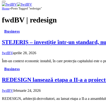
Home
»
Posts Tagged "redesign"
fwdBV |
redesign
Business
STEJERIȘ – investiție într-un standard, nu
fwdBV
aprilie 28, 2026
Într-un context economic instabil, în care protecția capitalului este o p
Business
REDESIGN lansează etapa a II-a a proiectul
fwdBV
februarie 24, 2026
REDESIGN, arhitecții-dezvoltatori, au lansat etapa a II-a a ansamblul