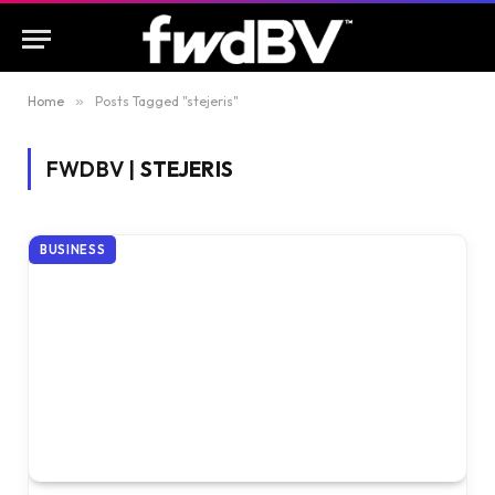
Home
»
Posts Tagged "stejeris"
FWDBV |
STEJERIS
BUSINESS