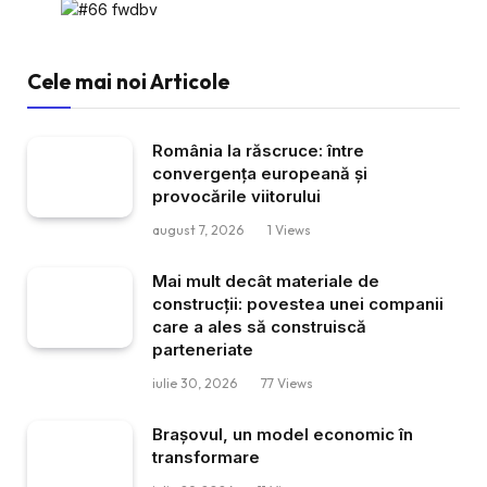
Cele mai noi Articole
România la răscruce: între
convergența europeană și
provocările viitorului
august 7, 2026
1
Views
Mai mult decât materiale de
construcții: povestea unei companii
care a ales să construiscă
parteneriate
iulie 30, 2026
77
Views
Brașovul, un model economic în
transformare