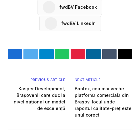
fwdBV Facebook
fwdBV LinkedIn
Facebook
Twitter
Telegram
WhatsApp
Pinterest
LinkedIn
Tumblr
Email
PREVIOUS ARTICLE
NEXT ARTICLE
Kasper Development,
Brintex, cea mai veche
Brașovenii care duc la
platformă comercială din
nivel național un model
Brașov, locul unde
de excelență
raportul calitate-preț este
unul corect