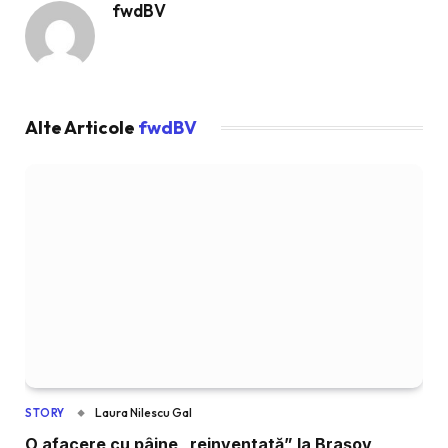
fwdBV
Alte Articole
fwdBV
Laura Nilescu Gal
STORY
O afacere cu pâine „reinventată” la Brașov