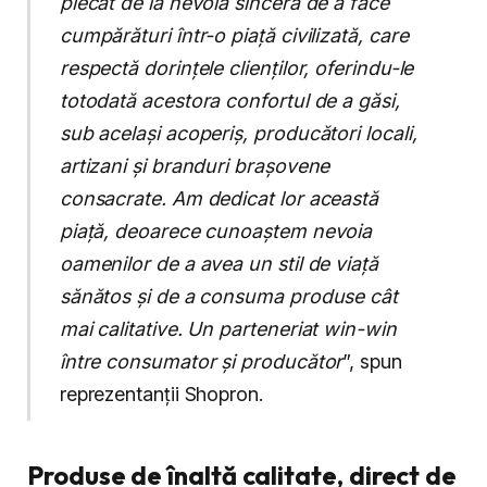
plecat de la nevoia sinceră de a face
cumpărături într-o piață civilizată, care
respectă dorințele clienților, oferindu-le
totodată acestora confortul de a găsi,
sub același acoperiș, producători locali,
artizani și branduri brașovene
consacrate. Am dedicat lor această
piață, deoarece cunoaștem nevoia
oamenilor de a avea un stil de viață
sănătos și de a consuma produse cât
mai calitative. Un parteneriat win-win
între consumator și producător
”, spun
reprezentanții Shopron.
Produse de înaltă calitate, direct de