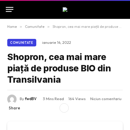
Home
»
Comunitate
»
Shopron, cea mai mare piață de produse BIO din Transilvania
ianuarie 14, 2022
COMUNITATE
Shopron, cea mai mare
piață de produse BIO din
Transilvania
By
fwdBV
3 Mins Read
164
Views
Niciun comentariu
Share