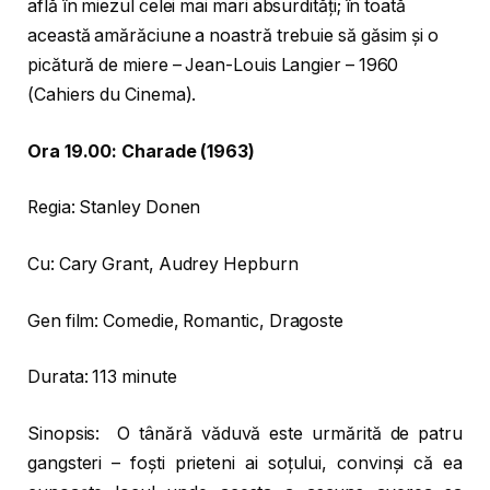
află în miezul celei mai mari absurdități; în toată
această amărăciune a noastră trebuie să găsim și o
picătură de miere – Jean-Louis Langier – 1960
(Cahiers du Cinema).
Ora 19.00: Charade (1963)
Regia: Stanley Donen
Cu: Cary Grant, Audrey Hepburn
Gen film: Comedie, Romantic, Dragoste
Durata: 113 minute
Sinopsis: O tânără văduvă este urmărită de patru
gangsteri – foști prieteni ai soțului, convinși că ea