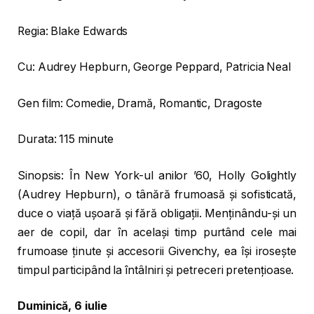
Regia: Blake Edwards
Cu: Audrey Hepburn, George Peppard, Patricia Neal
Gen film: Comedie, Dramă, Romantic, Dragoste
Durata: 115 minute
Sinopsis: În New York-ul anilor ’60, Holly Golightly
(Audrey Hepburn), o tânără frumoasă și sofisticată,
duce o viață ușoară și fără obligații. Menținându-și un
aer de copil, dar în același timp purtând cele mai
frumoase ținute și accesorii Givenchy, ea își irosește
timpul participând la întâlniri și petreceri pretențioase.
Duminică, 6 iulie