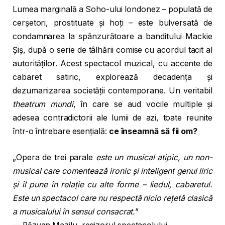
Lumea marginală a Soho-ului londonez – populată de
cerșetori, prostituate și hoți – este bulversată de
condamnarea la spânzurătoare a banditului Mackie
Șiș, după o serie de tâlhării comise cu acordul tacit al
autorităților. Acest spectacol muzical, cu accente de
cabaret satiric, explorează decadența și
dezumanizarea societății contemporane. Un veritabil
theatrum mundi
, în care se aud vocile multiple și
adesea contradictorii ale lumii de azi, toate reunite
într-o întrebare esențială:
ce înseamnă să fii om?
„Opera de trei parale
este un musical atipic, un non-
musical care comentează ironic și inteligent genul liric
și îl pune în relație cu alte forme – liedul, cabaretul.
Este un spectacol care nu respectă nicio rețetă clasică
a musicalului în sensul consacrat.
”