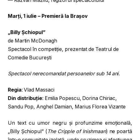
— Răzvan Mazilu, regizorul spectacolului
Marți, 1 iulie – Premieră la Brașov
„Billy Șchiopul”
de Martin McDonagh
Spectacol în competiție, prezentat de Teatrul de
Comedie București
Spectacol nerecomandat persoanelor sub 14 ani.
Regia
: Vlad Massaci
Din distribuție
: Emilia Popescu, Dorina Chiriac,
Sandu Pop, Anghel Damian, Marius Florea Vizante
Un text cu umor negru și profunzime emoțională,
„Billy Șchiopul” (
The Cripple of Inishmaan
) ne poartă
într-o comunitate izolată, unde cruzimea și afecțiunea