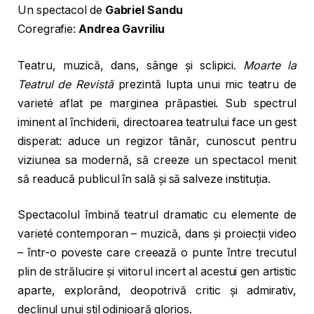
Un spectacol de
Gabriel Sandu
Coregrafie:
Andrea Gavriliu
Teatru, muzică, dans, sânge și sclipici.
Moarte la
Teatrul de Revistă
prezintă lupta unui mic teatru de
varieté aflat pe marginea prăpastiei. Sub spectrul
iminent al închiderii, directoarea teatrului face un gest
disperat: aduce un regizor tânăr, cunoscut pentru
viziunea sa modernă, să creeze un spectacol menit
să readucă publicul în sală și să salveze instituția.
Spectacolul îmbină teatrul dramatic cu elemente de
varieté contemporan – muzică, dans și proiecții video
– într-o poveste care creează o punte între trecutul
plin de strălucire și viitorul incert al acestui gen artistic
aparte, explorând, deopotrivă critic și admirativ,
declinul unui stil odinioară glorios.