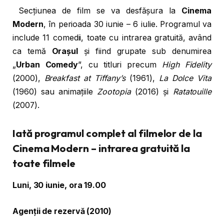
Secțiunea de film se va desfășura la
Cinema
Modern
, în perioada 30 iunie – 6 iulie. Programul va
include 11 comedii, toate cu intrarea gratuită, având
ca temă
Orașul
și fiind grupate sub denumirea
„
Urban Comedy
”, cu titluri precum
High Fidelity
(2000),
Breakfast at Tiffany’s
(1961),
La Dolce Vita
(1960) sau animațiile
Zootopia
(2016) și
Ratatouille
(2007).
Iată programul complet al
filmelor
de la
Cinema Modern – intrarea gratuită la
toate filmele
Luni, 30 iunie, ora 19.00
Agenții de rezervă (2010)