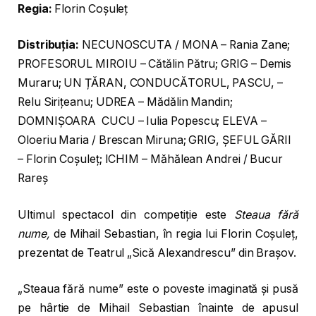
Regia:
Florin Coșuleț
Distribuția:
NECUNOSCUTA / MONA – Rania Zane;
PROFESORUL MIROIU – Cătălin Pătru; GRIG – Demis
Muraru; UN ȚĂRAN, CONDUCĂTORUL, PASCU, –
Relu Sirițeanu; UDREA – Mădălin Mandin;
DOMNIȘOARA CUCU – Iulia Popescu; ELEVA –
Oloeriu Maria / Brescan Miruna; GRIG, ȘEFUL GĂRII
– Florin Coșuleț; ICHIM – Măhălean Andrei / Bucur
Rareș
Ultimul spectacol din competiție este
Steaua fără
nume,
de Mihail Sebastian, în regia lui Florin Coșuleț,
prezentat de Teatrul „Sică Alexandrescu” din Brașov.
„Steaua fără nume” este o poveste imaginată și pusă
pe hârtie de Mihail Sebastian înainte de apusul