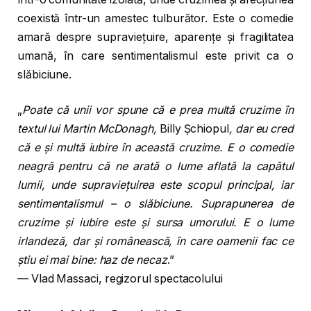
coexistă într-un amestec tulburător. Este o comedie
amară despre supraviețuire, aparențe și fragilitatea
umană, în care sentimentalismul este privit ca o
slăbiciune.
„
Poate că unii vor spune că e prea multă cruzime în
textul lui Martin McDonagh,
Billy Șchiopul
, dar eu cred
că e și multă iubire în această cruzime. E o comedie
neagră pentru că ne arată o lume aflată la capătul
lumii, unde supraviețuirea este scopul principal, iar
sentimentalismul – o slăbiciune. Suprapunerea de
cruzime și iubire este și sursa umorului. E o lume
irlandeză, dar și românească, în care oamenii fac ce
știu ei mai bine: haz de necaz
.”
— Vlad Massaci, regizorul spectacolului