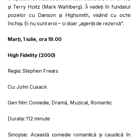
și Terry Hoitz (Mark Wahlberg). Îi vedeți în fundalul
pozelor cu Danson și Highsmith, visând cu ochii
închiși. Ei nu sunt eroi – ci doar „agenții de rezervă”.
Marți, 1 iulie, ora 19.00
High Fidelity (2000)
Regia: Stephen Frears
Cu: John Cusack
Gen film: Comedie, Dramă, Muzical, Romantic
Durata: 112 minute
Sinopsis: Această comedie romantică și caustică în