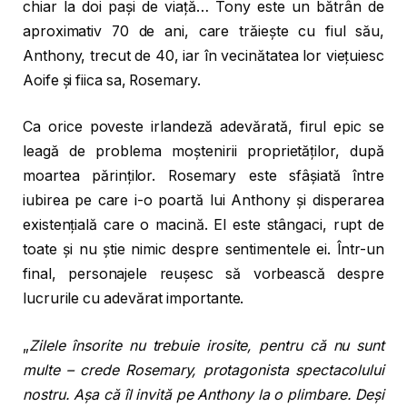
chiar la doi pași de viață… Tony este un bătrân de
aproximativ 70 de ani, care trăiește cu fiul său,
Anthony, trecut de 40, iar în vecinătatea lor viețuiesc
Aoife și fiica sa, Rosemary.
Ca orice poveste irlandeză adevărată, firul epic se
leagă de problema moștenirii proprietăților, după
moartea părinților. Rosemary este sfâșiată între
iubirea pe care i-o poartă lui Anthony și disperarea
existențială care o macină. El este stângaci, rupt de
toate și nu știe nimic despre sentimentele ei. Într-un
final, personajele reușesc să vorbească despre
lucrurile cu adevărat importante.
„
Zilele însorite nu trebuie irosite, pentru că nu sunt
multe – crede Rosemary, protagonista spectacolului
nostru. Așa că îl invită pe Anthony la o plimbare. Deși