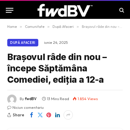
Home
»
Comunitate
»
După Afaceri
»
Brașovul râde din nou – începe Săptămâna Comediei, ediția a 12-a
iunie 24, 2025
DUPĂ AFACERI
Brașovul râde din nou –
începe Săptămâna
Comediei, ediția a 12-a
By
fwdBV
13 Mins Read
1.854
Views
Niciun comentariu
Share