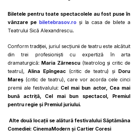
Biletele pentru toate spectacolele au fost puse în
vânzare pe
biletebrasov.ro
și la casa de bilete a
Teatrului Sică Alexandrescu
.
Conform tradiției, juriul secțiunii de teatru este alcătuit
din trei profesioniști cu expertiză în arta
dramaturgică:
Maria Zărnescu
(teatrolog și critic de
teatru),
Alina Ep
îngeac
(critic de teatru) și
Doru
Mareș
(critic de teatru), care vor acorda cele cinci
premii ale festivalului:
Cel mai bun actor, Cea mai
bună actriță, Cel mai bun spectacol, Premiul
pentru regie și Premiul juriului.
Alte două locații se alătură festivalului Săptămâna
Comediei:
Cinema
Modern și Cartier Coresi