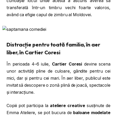
cunoaște locul unde acesta a ascuns averea sa
transferată într-un timbru vechi foarte valoros,
având ca efigie capul de zimbru al Moldovei.
Distracție pentru toată familia, în aer
liber,
în Cartier
Coresi
În perioada 4–6 iulie,
Cartier Coresi
devine scena
unor activități pline de culoare, gândite pentru cei
mici, dar și pentru cei mari. În aer liber, publicul este
invitat să descopere o zonă plină de joacă, spectacole
și interacțiune.
Copiii pot participa la
ateliere creative
susținute de
Emma Ateliere, se pot bucura de
baloane modelate