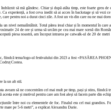
m îndrăznit să mă gândesc. Chiar și după atâta timp, este foarte greu de
. Ca experiență, a fost ceva inedit să ai acces în backstage și să vezi ce
ie, care pentru noi a durat cinci zile. A fost un vis din care nu ne mai do
a un nivel nemaiîntâlnit. Totul părea ireal chiar și în momentul în care 
 aproximativ 24 de ore și urma să urcăm pe cea mai mare scenă din Român
cepută piesa noastră, am început intrarea pe catwalk-ul de 20 de metri a
.
oc, fiindcă tema/logo-ul festivalului din 2023 a fost «PASĂREA PHOENIX»
t Codruț Costea.
e la un alt stil.
sta aveam să ne concentrăm cel mai mult pe timp, pași și stins, fiindcă tr
ă acesta este și motivul pentru care am fost aleși să facem parte din ech
țiunile între noi cu elementele de foc. Finalul era cel mai grandios. Fo
rte mare pe 5-6 metri”, a explicat Alexandru Darie.