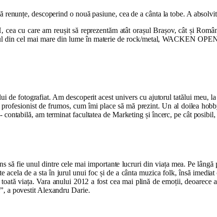
să renunțe, descoperind o nouă pasiune, cea de a cânta la tobe. A absolvit
a cu care am reușit să reprezentăm atât orașul Brașov, cât și Români
, unul din cel mai mare din lume în materie de rock/metal, WACKEN OPEN
lui de fotografiat. Am descoperit acest univers cu ajutorul tatălui meu, l
r profesionist de frumos, cum îmi place să mă prezint. Un al doilea hobb
 contabilă, am terminat facultatea de Marketing și încerc, pe cât posibil, 
s să fie unul dintre cele mai importante lucruri din viața mea. Pe lângă
nte acela de a sta în jurul unui foc și de a cânta muzica folk, însă imed
toată viața. Vara anului 2012 a fost cea mai plină de emoții, deoarece aș
l”, a povestit Alexandru Darie.