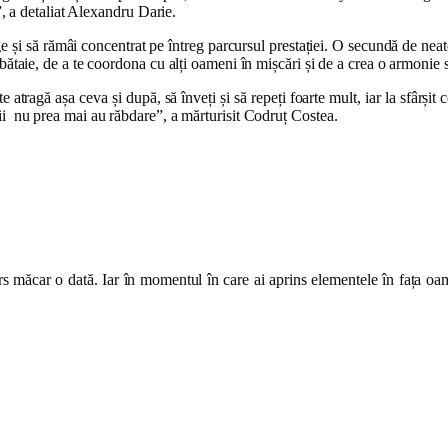
i”, a detaliat Alexandru Darie.
ge și să rămâi concentrat pe întreg parcursul prestației. O secundă de neaten
 bătaie, de a te coordona cu alți oameni în mișcări și de a crea o armonie
 atragă așa ceva și după, să înveți și să repeți foarte mult, iar la sfârș
ții nu prea mai au răbdare”, a mărturisit Codruț Costea.
ars măcar o dată. Iar în momentul în care ai aprins elementele în fața oa