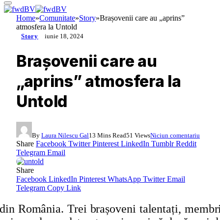
Home
»
Comunitate
»
Story
»
Brașovenii care au „aprins”
atmosfera la Untold
Story
iunie 18, 2024
Brașovenii care au
„aprins” atmosfera la
Untold
By
Laura Nilescu Gal
13 Mins Read
51
Views
Niciun comentariu
Share
Facebook
Twitter
Pinterest
LinkedIn
Tumblr
Reddit
Telegram
Email
Share
Facebook
LinkedIn
Pinterest
WhatsApp
Twitter
Email
Telegram
Copy Link
in România. Trei brașoveni talentați, membri a