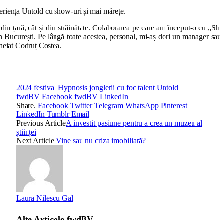
xperiența Untold cu show-uri și mai mărețe.
t din țară, cât și din străinătate. Colaborarea pe care am început-o cu 
n București. Pe lângă toate acestea, personal, mi-aș dori un manager sa
cheiat Codruț Costea.
2024
festival
Hypnosis
jonglerii cu foc
talent
Untold
fwdBV Facebook
fwdBV LinkedIn
Share.
Facebook
Twitter
Telegram
WhatsApp
Pinterest
LinkedIn
Tumblr
Email
Previous Article
A investit pasiune pentru a crea un muzeu al
științei
Next Article
Vine sau nu criza imobiliară?
Laura Nilescu Gal
Alte Articole
fwdBV