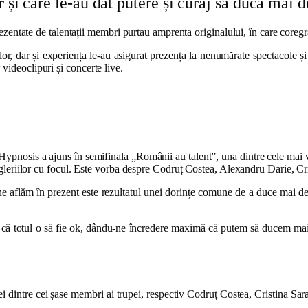
r și care le-au dat putere și curaj să ducă mai
rezentate de talentații membri purtau amprenta originalului, în care coreg
or, dar și experiența le-au asigurat prezența la nenumărate spectacole și la
r videoclipuri și concerte live.
 Hypnosis a ajuns în semifinala „Românii au talent”, una dintre cele mai 
ngleriilor cu focul. Este vorba despre Codruț Costea, Alexandru Darie, C
e aflăm în prezent este rezultatul unei dorințe comune de a duce mai de
că totul o să fie ok, dându-ne încredere maximă că putem să ducem mai 
rei dintre cei șase membri ai trupei, respectiv Codruț Costea, Cristina 