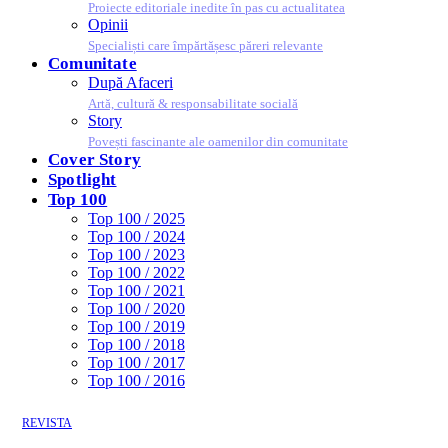
Proiecte editoriale inedite în pas cu actualitatea
Opinii
Specialiști care împărtășesc păreri relevante
Comunitate
După Afaceri
Artă, cultură & responsabilitate socială
Story
Povești fascinante ale oamenilor din comunitate
Cover Story
Spotlight
Top 100
Top 100 / 2025
Top 100 / 2024
Top 100 / 2023
Top 100 / 2022
Top 100 / 2021
Top 100 / 2020
Top 100 / 2019
Top 100 / 2018
Top 100 / 2017
Top 100 / 2016
REVISTA