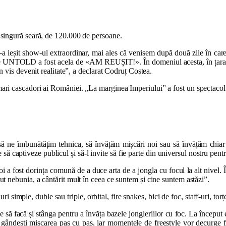
r-o singură seară, de 120.000 de persoane.
 ne-a ieșit show-ul extraordinar, mai ales că venisem după două zile în 
eriențe UNTOLD a fost acela de «AM REUȘIT!». În domeniul acesta, în țara 
vis devenit realitate”, a declarat Codruț Costea.
i mari cascadori ai României. „La marginea Imperiului” a fost un spectacol 
să ne îmbunătățim tehnica, să învățăm mișcări noi sau să învățăm chiar
 să captiveze publicul și să-l invite să fie parte din universul nostru pe
 a fost dorința comună de a duce arta de a jongla cu focul la alt nivel. 
ținut nebunia, a cântărit mult în ceea ce suntem și cine suntem astăzi”.
imple, duble sau triple, orbital, fire snakes, bici de foc, staff-uri, torțe
să facă și stânga pentru a învăța bazele jongleriilor cu foc. La început e
gândești mișcarea pas cu pas, iar momentele de freestyle vor decurge flu