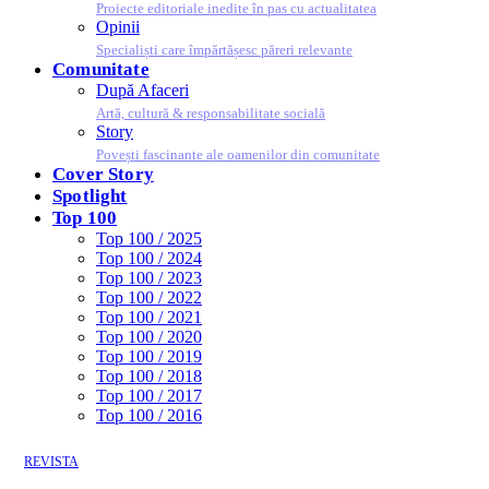
Proiecte editoriale inedite în pas cu actualitatea
Opinii
Specialiști care împărtășesc păreri relevante
Comunitate
După Afaceri
Artă, cultură & responsabilitate socială
Story
Povești fascinante ale oamenilor din comunitate
Cover Story
Spotlight
Top 100
Top 100 / 2025
Top 100 / 2024
Top 100 / 2023
Top 100 / 2022
Top 100 / 2021
Top 100 / 2020
Top 100 / 2019
Top 100 / 2018
Top 100 / 2017
Top 100 / 2016
REVISTA