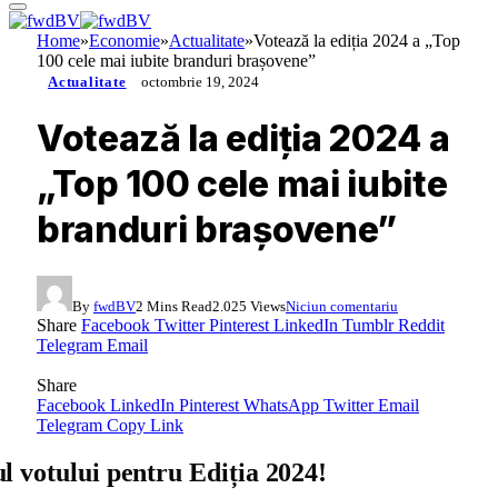
Home
»
Economie
»
Actualitate
»
Votează la ediția 2024 a „Top
100 cele mai iubite branduri brașovene”
Actualitate
octombrie 19, 2024
Votează la ediția 2024 a
„Top 100 cele mai iubite
branduri brașovene”
By
fwdBV
2 Mins Read
2.025
Views
Niciun comentariu
Share
Facebook
Twitter
Pinterest
LinkedIn
Tumblr
Reddit
Telegram
Email
Share
Facebook
LinkedIn
Pinterest
WhatsApp
Twitter
Email
Telegram
Copy Link
l votului pentru Ediția 2024!