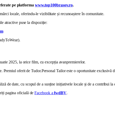
referate pe platforma
www.top100brasov.ro
.
 mărci locale, oferindu-le vizibilitate și recunoaștere în comunitate.
e atractive puse la dispoziție:
com
eadyToWear).
ruarie 2025, la orice film, cu excepția avanpremierelor.
e. Premiul oferit de Tudor.Personal Tailor este o oportunitate exclusivă de 
liză de date, cu scopul de a susține inițiativele locale și de a contribui l
iți pagina oficială de
Facebook a
fwdBV
.