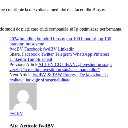
care contribuie la dezvoltarea mediului de afaceri din Brașov.
a de studii de piață care ajută companiile să își optimizeze performanța.
2024
branding
branduri brasov
top 100 branduri
top 100
branduri brasovene
fwdBV Facebook
fwdBV LinkedIn
Share.
Facebook
Twitter
Telegram
WhatsApp
Pinterest
LinkedIn
Tumblr
Email
Previous Article
ALLEN COLIBAN: „Investind în spații
verzi și în mediu, investim în sănătatea oamenilor”
Next Article
fwdBV & TAW Energy | De la viziune la
realitate: inovaţie şi sustenabilitate
fwdBV
Alte Articole
fwdBV