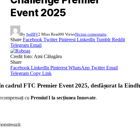
Event 2025
By
fwdBV
2 Mins Read
90
Views
Niciun comentariu
Share
Facebook
Twitter
Pinterest
LinkedIn
Tumblr
Reddit
Telegram
Email
Credit foto: Ami Călugăru
Share
Facebook
LinkedIn
Pinterest
WhatsApp
Twitter
Email
Telegram
Copy Link
 în cadrul FTC Premier Event 2025, desfășurat la Eind
 recompensați cu
Premiul I la secțiunea Innovate
.
monstrează: