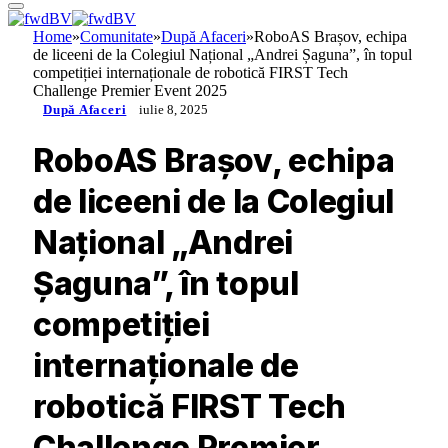
Home
»
Comunitate
»
După Afaceri
»
RoboAS Brașov, echipa
de liceeni de la Colegiul Național „Andrei Șaguna”, în topul
competiției internaționale de robotică FIRST Tech
Challenge Premier Event 2025
După Afaceri
iulie 8, 2025
RoboAS Brașov, echipa
de liceeni de la Colegiul
Național „Andrei
Șaguna”, în topul
competiției
internaționale de
robotică FIRST Tech
Challenge Premier