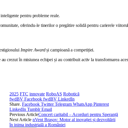
 inteligente pentru probleme reale.
unitate, oferindu-le tinerilor o pregătire solidă pentru carierele viitorul
estigiosului
Inspire Award
și campioană a competiției.
e au crezut în misiunea echipei și au contribuit activ la transformarea acest
2025
FTC
innovate
RoboAS
Robotică
fwdBV Facebook
fwdBV LinkedIn
Share.
Facebook
Twitter
Telegram
WhatsApp
Pinterest
LinkedIn
Tumblr
Email
Previous Article
Concert caritabil – Acorduri pentru Speranță
Next Article
nVent Brașov: Motor al inovației și dezvoltării
în inima industrială a României