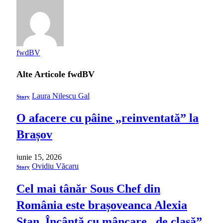
fwdBV
Alte Articole
fwdBV
Laura Nilescu Gal
Story
O afacere cu pâine „reinventată” la
Brașov
iunie 15, 2026
Ovidiu Văcaru
Story
Cel mai tânăr Sous Chef din
România este brașoveanca Alexia
Stan. Încântă cu mâncare „de clasă”