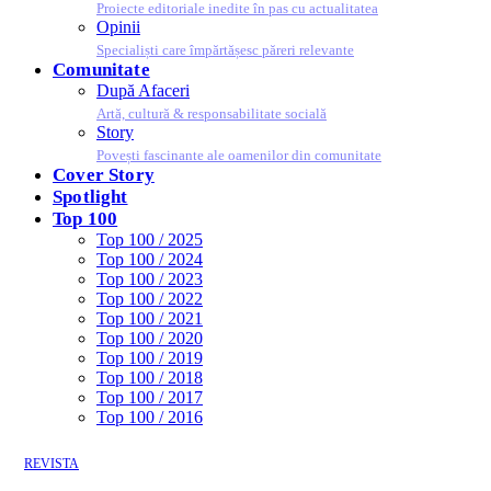
Proiecte editoriale inedite în pas cu actualitatea
Opinii
Specialiști care împărtășesc păreri relevante
Comunitate
După Afaceri
Artă, cultură & responsabilitate socială
Story
Povești fascinante ale oamenilor din comunitate
Cover Story
Spotlight
Top 100
Top 100 / 2025
Top 100 / 2024
Top 100 / 2023
Top 100 / 2022
Top 100 / 2021
Top 100 / 2020
Top 100 / 2019
Top 100 / 2018
Top 100 / 2017
Top 100 / 2016
REVISTA