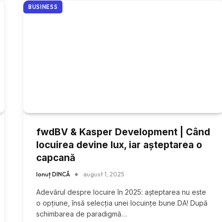
BUSINESS
fwdBV & Kasper Development | Când
locuirea devine lux, iar așteptarea o
capcană
Ionuț DINCĂ
august 1, 2025
Adevărul despre locuire în 2025: așteptarea nu este
o opțiune, însă selecția unei locuințe bune DA! După
schimbarea de paradigmă…