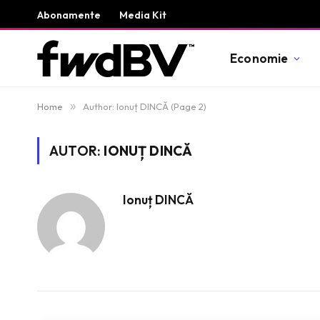
Abonamente
Media Kit
Economie
Home
»
Author: Ionuț DINCĂ (Page 2)
AUTOR:
IONUȚ DINCĂ
Ionuț DINCĂ