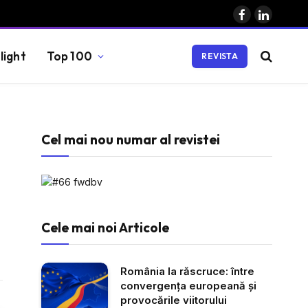
Facebook
LinkedIn
light
Top 100
REVISTA
Cel mai nou numar al revistei
Cele mai noi Articole
România la răscruce: între
convergența europeană și
provocările viitorului