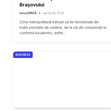
Brașovului
Ionuț DINCĂ
aprilie 16, 2025
Zona metropolitană trebuie să fie funcțională din
toate punctele de vedere, de la căi de comunicații la
confortul locuitorilor, astfel…
BUSINESS