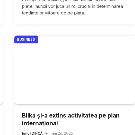
pieței muncii vor juca un rol crucial în determinarea
tendințelor viitoare de pe piața…
BUSINESS
Bilka și-a extins activitatea pe plan
internațional
Ionuț DINCĂ
mai 26, 2025