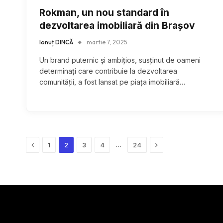
Rokman, un nou standard în
dezvoltarea imobiliară din Brașov
Ionuț DINCĂ
martie 7, 2025
Un brand puternic și ambițios, susținut de oameni
determinați care contribuie la dezvoltarea
comunității, a fost lansat pe piața imobiliară…
Previous
Next
…
1
2
3
4
24