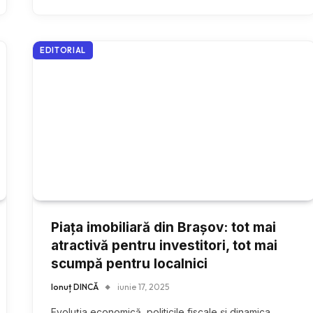
EDITORIAL
Piața imobiliară din Brașov: tot mai
atractivă pentru investitori, tot mai
scumpă pentru localnici
Ionuț DINCĂ
iunie 17, 2025
Evoluția economică, politicile fiscale și dinamica