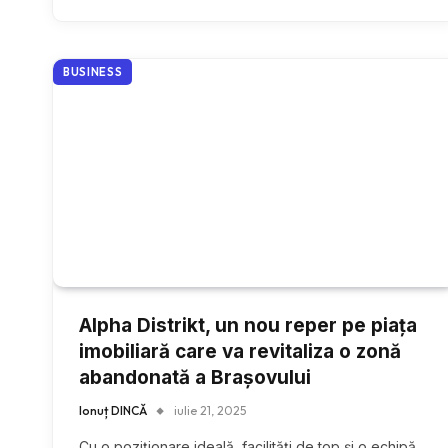
BUSINESS
Alpha Distrikt, un nou reper pe piața
imobiliară care va revitaliza o zonă
abandonată a Brașovului
Ionuț DINCĂ
iulie 21, 2025
Cu o poziționare ideală, facilități de top și o echipă