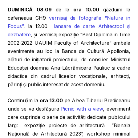
DUMINICĂ 08.09
de la
ora 10.00
găzduim la
cafeneaua CH9
vernisaj de fotografie “Nature in
Focus”
, la 12.00
lansare de carte Arhitectool și
dezbatere
, și vernisaj expoziție “Best Diploma in Time
2002-2022 UAUIM Faculty of Architecture” ambele
evenimente au loc la Banca de Cultură Apollonia,
alături de inițiatorii proiectului, de consilier Ministrul
Educației doamna Ana-Lăcrămioara Pauliuc și cadre
didactice din cadrul liceelor vocaționale, arhitecți,
părinți și public interesat de acest domeniu.
Continuăm la
ora 13.00
pe Aleea Tiberiu Brediceanu
unde se va desfășura
Picnic with a view
, eveniment
care cuprinde o serie de activități dedicate publicului
larg: expoziție proiecte de arhitectură “Bienala
Națională de Arhitectură 2023”, workshop minimal