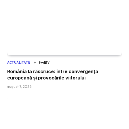
fwdBV
ACTUALITATE
România la răscruce: între convergența
europeană și provocările viitorului
august 7, 2026