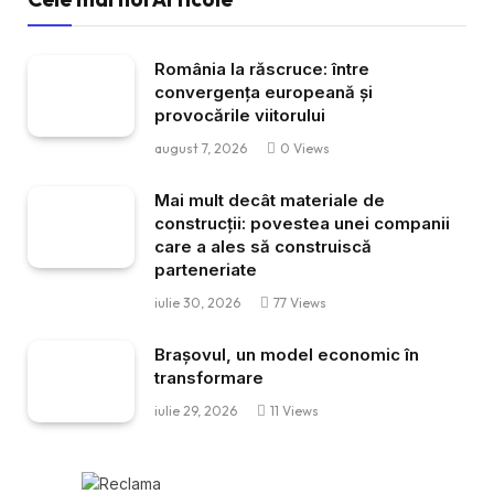
România la răscruce: între
convergența europeană și
provocările viitorului
august 7, 2026
0
Views
Mai mult decât materiale de
construcții: povestea unei companii
care a ales să construiscă
parteneriate
iulie 30, 2026
77
Views
Brașovul, un model economic în
transformare
iulie 29, 2026
11
Views