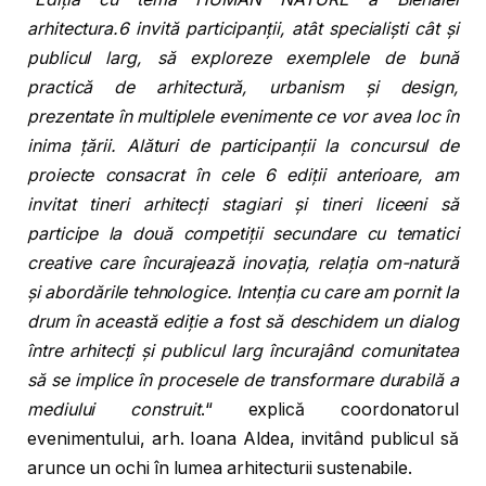
arhitectura.6 invit
ă participanții, atât specialiști cât și
publicul larg, să exploreze exemplele de bună
practică de arhitectură, urbanism și design,
prezentate în multiplele evenimente ce vor avea loc în
inima țării. Alături de participanții la concursul de
proiecte consacrat în cele 6 ediții anterioare, am
invitat tineri arhitecți stagiari și tineri liceeni să
participe la două competiții secundare cu tematici
creative care încurajează inovația, relația om-natură
și abordările tehnologice. Intenția cu care am pornit la
drum în această ediție a fost să deschidem un dialog
între arhitecți și publicul larg încurajând comunitatea
să se implice în procesele de transformare durabilă a
mediului construit
.“ explică coordonatorul
evenimentului, arh. Ioana Aldea, invitând publicul să
arunce un ochi în lumea arhitecturii sustenabile.