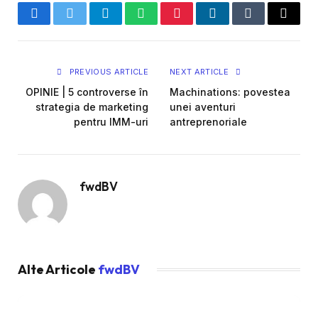
Facebook
Twitter
Telegram
WhatsApp
Pinterest
LinkedIn
Tumblr
Email
PREVIOUS ARTICLE
NEXT ARTICLE
OPINIE | 5 controverse în
Machinations: povestea
strategia de marketing
unei aventuri
pentru IMM-uri
antreprenoriale
fwdBV
Alte Articole
fwdBV