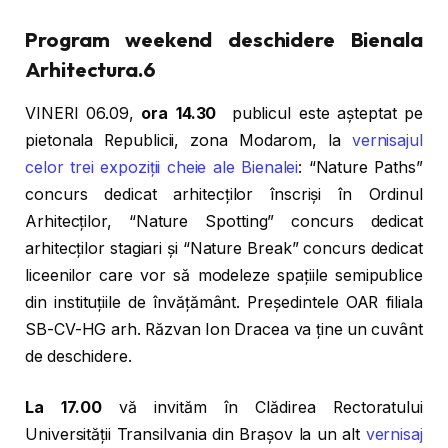
Program weekend deschidere Bienala
Arhitectura.6
VINERI 06.09,
ora 14.30
publicul este așteptat pe
pietonala Republicii, zona Modarom, la
vernisajul
celor trei expoziții cheie ale Bienalei
: “Nature Paths”
concurs dedicat arhitecților înscriși în Ordinul
Arhitecților, “Nature Spotting” concurs dedicat
arhitecților stagiari și “Nature Break” concurs dedicat
liceenilor care vor să modeleze spațiile semipublice
din instituțiile de învățământ. Președintele OAR filiala
SB-CV-HG arh. Răzvan Ion Dracea va ține un cuvânt
de deschidere.
La 17.00
vă invităm în Clădirea Rectoratului
Universității Transilvania din Brașov la un alt
vernisaj