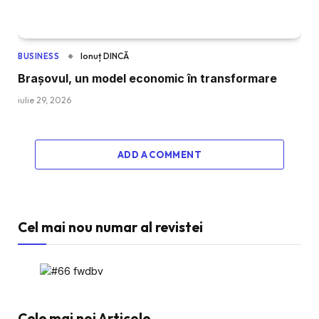
Ionuț DINCĂ
BUSINESS
Brașovul, un model economic în transformare
iulie 29, 2026
ADD A COMMENT
Cel mai nou numar al revistei
Cele mai noi Articole