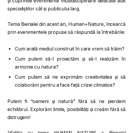
și cuprinde evenimente multidisciplinare dedicate atât
specialiștilor cât și publicului larg.
Tema Bienalei din acest an, Human+Nature, încearcă
prin evenimentele propuse să răspundă la întrebările:
Cum arată mediul construit în care vrem să trăim?
Cum putem să-l proiectăm și să-l realizăm în
armonie cu natura?
Cum putem să ne exprimăm creativitatea și să
colaborăm pentru a face față crizei climatice?
Putem fi “oameni și natură” fără să ne pierdem
echilibrul. Explorăm limite, posibilități și creăm fără să
distrugem!
“
Ediția cu tema HUMAN NATURE a Bienalei