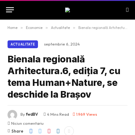
Home
»
Economie
»
Actualitate
»
Bienala regională Arhitectura.6, ediția 7, cu tema Human+Nature, se deschide la Brașov
septembrie 6, 2024
ACTUALITATE
Bienala regională
Arhitectura.6, ediția 7, cu
tema Human+Nature, se
deschide la Brașov
By
fwdBV
4 Mins Read
1.969
Views
Niciun comentariu
Share