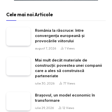
Cele mai noi Articole
România la răscruce: între
convergența europeană și
provocările viitorului
august 7, 2026
1
Views
Mai mult decât materiale de
construcții: povestea unei companii
care a ales să construiscă
parteneriate
iulie 30, 2026
77
Views
Brașovul, un model economic în
transformare
iulie 29, 2026
12
Views