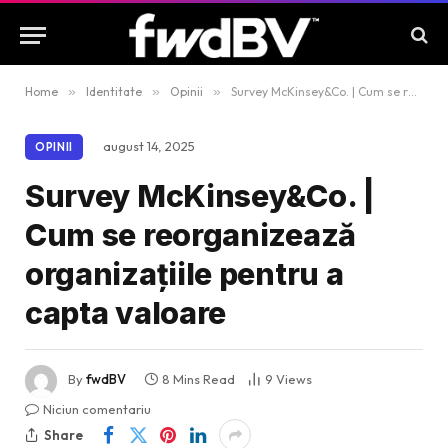
Home
»
Identitate
»
Opinii
»
Survey McKinsey&Co. | Cum se reorganizează organizațiile pentru a capta valoare
august 14, 2025
OPINII
Survey McKinsey&Co. |
Cum se reorganizează
organizațiile pentru a
capta valoare
By
fwdBV
8 Mins Read
9
Views
Niciun comentariu
Share