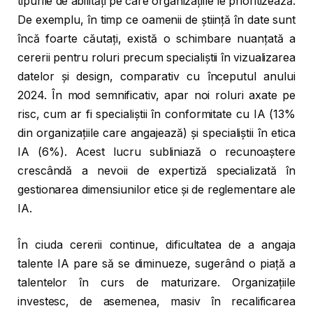
tipurile de abilități pe care organizațiile le prioritizează.
De exemplu, în timp ce oamenii de știință în date sunt
încă foarte căutați, există o schimbare nuanțată a
cererii pentru roluri precum specialiștii în vizualizarea
datelor și design, comparativ cu începutul anului
2024. În mod semnificativ, apar noi roluri axate pe
risc, cum ar fi specialiștii în conformitate cu IA (13%
din organizațiile care angajează) și specialiștii în etica
IA (6%). Acest lucru subliniază o recunoaștere
crescândă a nevoii de expertiză specializată în
gestionarea dimensiunilor etice și de reglementare ale
IA.
În ciuda cererii continue, dificultatea de a angaja
talente IA pare să se diminueze, sugerând o piață a
talentelor în curs de maturizare. Organizațiile
investesc, de asemenea, masiv în recalificarea