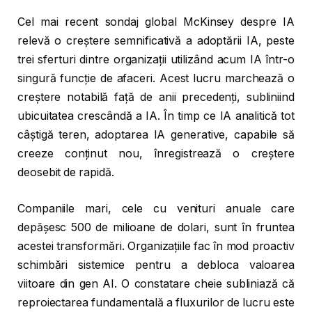
Cel mai recent sondaj global McKinsey despre IA
relevă o creștere semnificativă a adoptării IA, peste
trei sferturi dintre organizații utilizând acum IA într-o
singură funcție de afaceri. Acest lucru marchează o
creștere notabilă față de anii precedenți, subliniind
ubicuitatea crescândă a IA. În timp ce IA analitică tot
câștigă teren, adoptarea IA generative, capabile să
creeze conținut nou, înregistrează o creștere
deosebit de rapidă.
Companiile mari, cele cu venituri anuale care
depășesc 500 de milioane de dolari, sunt în fruntea
acestei transformări. Organizațiile fac în mod proactiv
schimbări sistemice pentru a debloca valoarea
viitoare din gen AI. O constatare cheie subliniază că
reproiectarea fundamentală a fluxurilor de lucru este