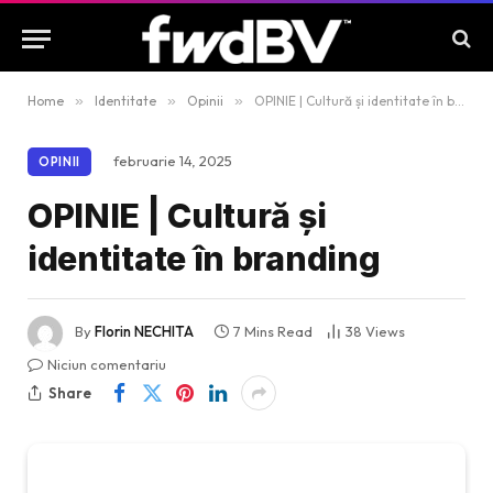
Home
»
Identitate
»
Opinii
»
OPINIE | Cultură și identitate în branding
februarie 14, 2025
OPINII
OPINIE | Cultură și
identitate în branding
By
Florin NECHITA
7 Mins Read
38
Views
Niciun comentariu
Share