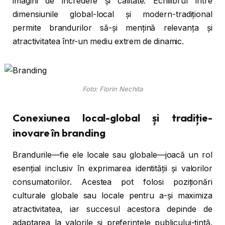
imagini de încredere și calitate. Echilibrul între
dimensiunile global-local și modern-tradițional
permite brandurilor să-și mențină relevanța și
atractivitatea într-un mediu extrem de dinamic.
Foto: Florin Nechita
Conexiunea local-global și tradiție-
inovare în branding
Brandurile—fie ele locale sau globale—joacă un rol
esențial inclusiv în exprimarea identității și valorilor
consumatorilor. Acestea pot folosi poziționări
culturale globale sau locale pentru a-și maximiza
atractivitatea, iar succesul acestora depinde de
adaptarea la valorile și preferințele publicului-țintă.