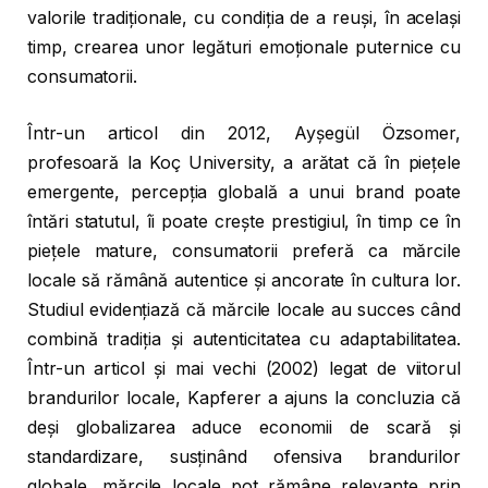
valorile tradiționale, cu condiția de a reuși, în același
timp, crearea unor legături emoționale puternice cu
consumatorii.
Într-un articol din 2012, Ayşegül Özsomer,
profesoară la Koç University, a arătat că în piețele
emergente, percepția globală a unui brand poate
întări statutul, îi poate crește prestigiul, în timp ce în
piețele mature, consumatorii preferă ca mărcile
locale să rămână autentice și ancorate în cultura lor.
Studiul evidențiază că mărcile locale au succes când
combină tradiția și autenticitatea cu adaptabilitatea.
Într-un articol și mai vechi (2002) legat de viitorul
brandurilor locale, Kapferer a ajuns la concluzia că
deși globalizarea aduce economii de scară și
standardizare, susținând ofensiva brandurilor
globale, mărcile locale pot rămâne relevante prin