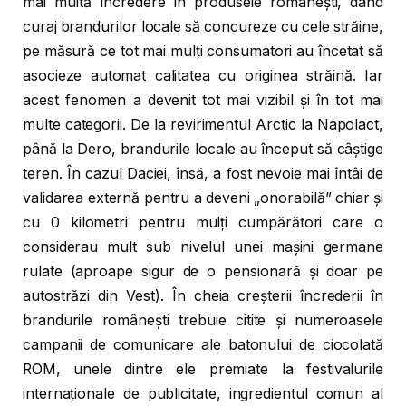
mai multă încredere în produsele românești, dând
curaj brandurilor locale să concureze cu cele străine,
pe măsură ce tot mai mulți consumatori au încetat să
asocieze automat calitatea cu originea străină. Iar
acest fenomen a devenit tot mai vizibil și în tot mai
multe categorii. De la revirimentul Arctic la Napolact,
până la Dero, brandurile locale au început să câștige
teren. În cazul Daciei, însă, a fost nevoie mai întâi de
validarea externă pentru a deveni „onorabilă” chiar și
cu 0 kilometri pentru mulți cumpărători care o
considerau mult sub nivelul unei mașini germane
rulate (aproape sigur de o pensionară și doar pe
autostrăzi din Vest). În cheia creșterii încrederii în
brandurile românești trebuie citite și numeroasele
campanii de comunicare ale batonului de ciocolată
ROM, unele dintre ele premiate la festivalurile
internaționale de publicitate, ingredientul comun al