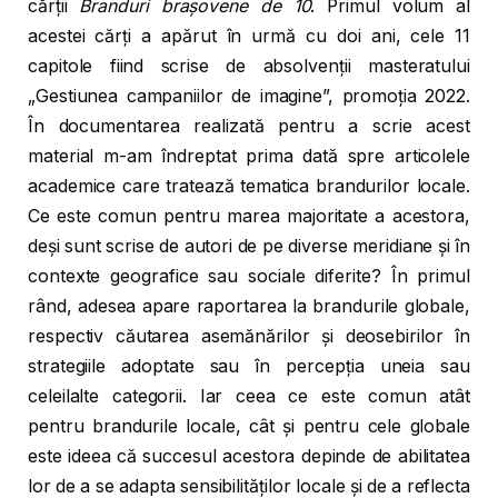
cărții
Branduri brașovene de 10
. Primul volum al
acestei cărți a apărut în urmă cu doi ani, cele 11
capitole fiind scrise de absolvenții masteratului
„Gestiunea campaniilor de imagine”, promoția 2022.
În documentarea realizată pentru a scrie acest
material m-am îndreptat prima dată spre articolele
academice care tratează tematica brandurilor locale.
Ce este comun pentru marea majoritate a acestora,
deși sunt scrise de autori de pe diverse meridiane și în
contexte geografice sau sociale diferite? În primul
rând, adesea apare raportarea la brandurile globale,
respectiv căutarea asemănărilor și deosebirilor în
strategiile adoptate sau în percepția uneia sau
celeilalte categorii. Iar ceea ce este comun atât
pentru brandurile locale, cât și pentru cele globale
este ideea că succesul acestora depinde de abilitatea
lor de a se adapta sensibilităților locale și de a reflecta