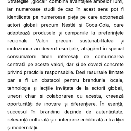
Strategiile „glocal” combină avantajele ambelor lumi,
iar numeroase studii de caz în acest sens pot fi
identificate pe numeroase piețe pe care acționează
actori globali precum Nestlé și Coca-Cola, care
adaptează produsele și campaniile la preferințele
regionale. Valori precum sustenabilitatea și
incluziunea au devenit esențiale, atrăgând în special
consumatorii tineri interesați de comunicarea
centrată pe aceste valori, dar și de dovezi concrete
privind practicile responsabile. Deși resursele limitate
par a fi un obstacol pentru brandurile locale,
tehnologia și lecțiile învățate de la actorii globali,
uneori chiar și colaborarea cu aceștia, creează
oportunități de inovare și diferențiere. În esență,
succesul în branding depinde de autenticitate,
relevanță culturală și o integrare echilibrată a tradiției
și modernității.