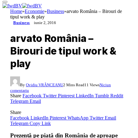
Home
»
Economie
»
Business
»
arvato România – Birouri de
tipul work & play
Business
iunie 2, 2016
arvato România –
Birouri de tipul work &
play
By
Ovidiu VRÂNCEANU
2 Mins Read
11
Views
Niciun
comentariu
Share
Facebook
Twitter
Pinterest
LinkedIn
Tumblr
Reddit
Telegram
Email
Share
Facebook
LinkedIn
Pinterest
WhatsApp
Twitter
Email
Telegram
Copy Link
Prezentă pe piață din România de aproape