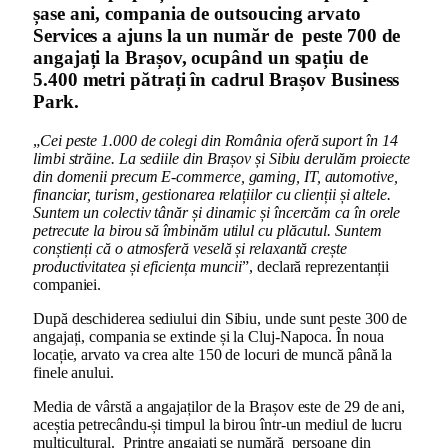
șase ani, compania de outsoucing arvato
Services a ajuns la un număr de
peste 700 de
angajați la Brașov, ocupând un spațiu de
5.400 metri pătrați în cadrul Brașov Business
Park.
„
Cei peste 1.000 de colegi din România oferă suport în 14
limbi străine. La sediile din Brașov și Sibiu derulăm proiecte
din domenii precum E-commerce, gaming, IT, automotive,
financiar, turism, gestionarea relațiilor cu clienții și altele.
Suntem un colectiv tânăr și dinamic și încercăm ca în orele
petrecute la birou să îmbinăm utilul cu plăcutul. Suntem
conștienți că o atmosferă veselă și relaxantă crește
productivitatea și eficiența muncii
”, declară reprezentanții
companiei.
După deschiderea sediului din Sibiu, unde sunt peste 300 de
angajați, compania se extinde și la Cluj-Napoca. În noua
locație, arvato va crea alte 150 de locuri de muncă până la
finele anului.
Media de vârstă a angajaților de la Brașov este de 29 de ani,
aceștia petrecându-și timpul la birou într-un mediul de lucru
multicultural.
Printre angajați se numără
persoane din