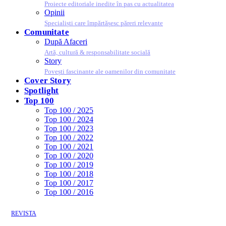
Proiecte editoriale inedite în pas cu actualitatea
Opinii
Specialiști care împărtășesc păreri relevante
Comunitate
După Afaceri
Artă, cultură & responsabilitate socială
Story
Povești fascinante ale oamenilor din comunitate
Cover Story
Spotlight
Top 100
Top 100 / 2025
Top 100 / 2024
Top 100 / 2023
Top 100 / 2022
Top 100 / 2021
Top 100 / 2020
Top 100 / 2019
Top 100 / 2018
Top 100 / 2017
Top 100 / 2016
REVISTA