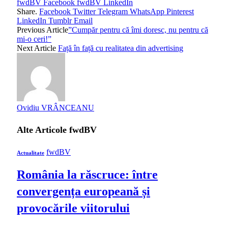
fwdBV Facebook
fwdBV LinkedIn
Share.
Facebook
Twitter
Telegram
WhatsApp
Pinterest
LinkedIn
Tumblr
Email
Previous Article
”Cumpăr pentru că îmi doresc, nu pentru că
mi-o ceri!”
Next Article
Față în față cu realitatea din advertising
Ovidiu VRÂNCEANU
Alte Articole
fwdBV
fwdBV
Actualitate
România la răscruce: între
convergența europeană și
provocările viitorului