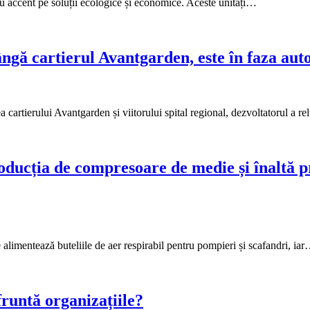
cu accent pe soluții ecologice și economice. Aceste unități…
gă cartierul Avantgarden, este în faza auto
a cartierului Avantgarden și viitorului spital regional, dezvoltatorul a r
cția de compresoare de medie și înaltă pre
 alimentează buteliile de aer respirabil pentru pompieri și scafandri, ia
fruntă organizațiile?