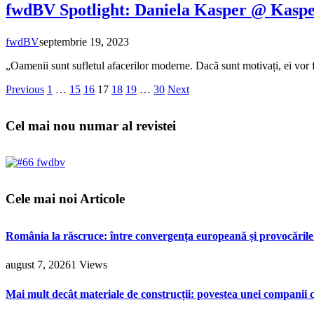
fwdBV Spotlight: Daniela Kasper @ Kasp
fwdBV
septembrie 19, 2023
„Oamenii sunt sufletul afacerilor moderne. Dacă sunt motivați, ei vor f
Previous
1
…
15
16
17
18
19
…
30
Next
Cel mai nou numar al revistei
Cele mai noi Articole
România la răscruce: între convergența europeană și provocările 
august 7, 2026
1
Views
Mai mult decât materiale de construcții: povestea unei companii c