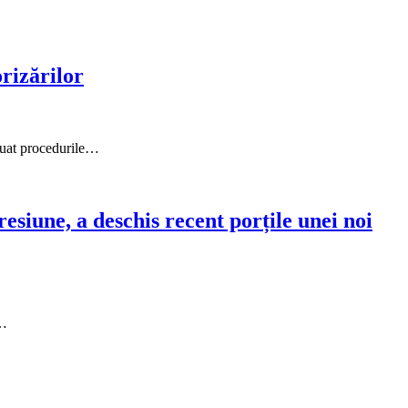
rizărilor
eluat procedurile…
siune, a deschis recent porțile unei noi
r…