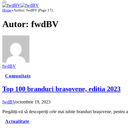
Home
»
Author: fwdBV (Page 17)
Autor:
fwdBV
fwdBV
Comunitate
Top 100 branduri brașovene, ediția 2023
fwdBV
octombrie 19, 2023
Pregătiți-vă să descoperiți cele mai iubite branduri brașovene, pentru
Actualitate