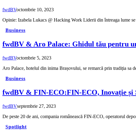
fwdBV
octombrie 10, 2023
Opinie: Izabela Lukacs @ Hacking Work Liderii din întreaga lume se 
Business
fwdBV & Aro Palace: Ghidul tău pentru un
fwdBV
octombrie 5, 2023
Aro Palace, hotelul din inima Brașovului, se remarcă prin tradiția sa
Business
fwdBV & FIN-ECO:FIN-ECO, Inovație și Su
fwdBV
septembrie 27, 2023
De peste 20 de ani, compania românească FIN-ECO, operatorul depozit
Spotlight