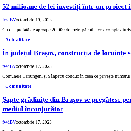
52 milioane de lei investiți într-un proiec
fwdBV
octombrie 19, 2023
Cu o suprafață de aproape 20.000 de metri pătrați, acest complex turis
Actualitate
În județul Brașov, construcția de locuințe s
fwdBV
octombrie 17, 2023
Comunele Tărlungeni și Sânpetru conduc în ceea ce privește numărul d
Comunitate
Șapte grădinițe din Brașov se pregătesc pen
mediul înconjurător
fwdBV
octombrie 17, 2023