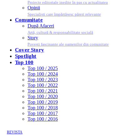
Proiecte editoriale inedite în pas cu actualitatea
Opinii
Specialiști care împărtășesc păreri relevante
Comunitate
După Afaceri
Artă, cultură & responsabilitate socială
Story
Povești fascinante ale oamenilor din comunitate
Cover Story
Spotlight
Top 100
Top 100 / 2025
Top 100 / 2024
Top 100 / 2023
Top 100 / 2022
Top 100 / 2021
Top 100 / 2020
Top 100 / 2019
Top 100 / 2018
Top 100 / 2017
Top 100 / 2016
REVISTA