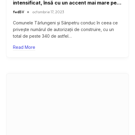
intensificat, însă cu un accent mai mare pe
densitate
fwdBV
octombrie 17, 2023
Comunele Tărlungeni și Sânpetru conduc în ceea ce
privește numărul de autorizații de construire, cu un
total de peste 340 de astfel…
Read More