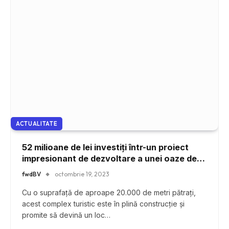
ACTUALITATE
52 milioane de lei investiți într-un proiect
impresionant de dezvoltare a unei oaze de
vacanță în Poiana Brașov
fwdBV
octombrie 19, 2023
Cu o suprafață de aproape 20.000 de metri pătrați,
acest complex turistic este în plină construcție și
promite să devină un loc…