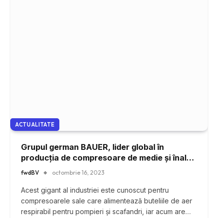
ACTUALITATE
Grupul german BAUER, lider global în
producția de compresoare de medie și înaltă
presiune, a deschis recent porțile unei noi
fwdBV
octombrie 16, 2023
fabrici în Ghimbav
Acest gigant al industriei este cunoscut pentru
compresoarele sale care alimentează buteliile de aer
respirabil pentru pompieri și scafandri, iar acum are…