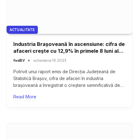
ACTUALITATE
Industria Brașoveană în ascensiune: cifra de
afaceri crește cu 12,9% în primele 8 luni ale
anului 2023
fwdBV
octombrie 19, 2023
Potrivit unui raport emis de Direcția Județeană de
Statistică Brașov, cifra de afaceri în industria
brașoveană a înregistrat o creștere semnificativă de…
Read More