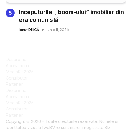
Începuturile „boom-ului” imobiliar din
era comunistă
Ionuț DINCĂ
iunie 11, 2026
Despre noi
Abonamente
MediaKit 2025
Contributori
Parteneri
Despre noi
Abonamente
MediaKit 2025
Contributori
Parteneri
Copyright © 2026 – Toate drepturile rezervate. Numele si
identitatea vizuala fwdBV.ro sunt marci inregistrate BIZ