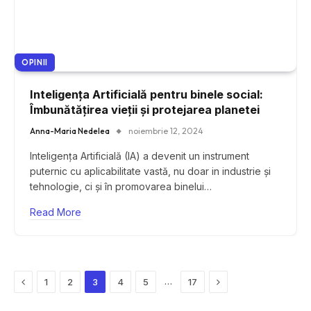
OPINII
Inteligența Artificială pentru binele social:
Îmbunătățirea vieții și protejarea planetei
Anna-Maria Nedelea
noiembrie 12, 2024
Inteligența Artificială (IA) a devenit un instrument
puternic cu aplicabilitate vastă, nu doar in industrie și
tehnologie, ci și în promovarea binelui…
Read More
Previous
Next
…
1
2
3
4
5
17