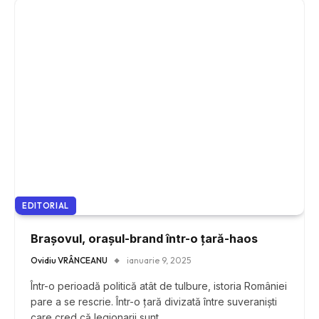
EDITORIAL
Brașovul, orașul-brand într-o țară-haos
Ovidiu VRÂNCEANU
ianuarie 9, 2025
Într-o perioadă politică atât de tulbure, istoria României
pare a se rescrie. Într-o țară divizată între suveraniști
care cred că legionarii sunt…