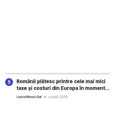
Românii plătesc printre cele mai mici
taxe și costuri din Europa în momentul
cumpărării unei locuințe prin credit
Laura Nilescu Gal
iunie 8, 2026