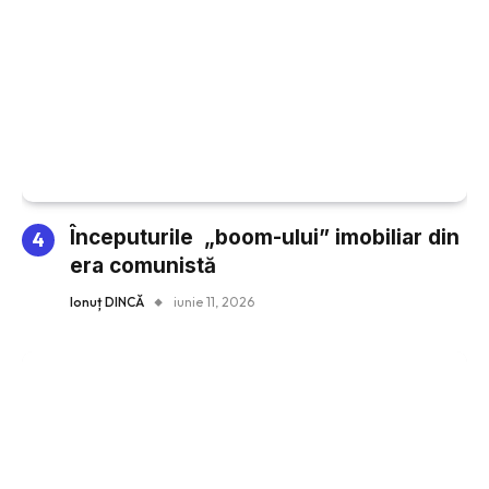
Începuturile „boom-ului” imobiliar din
era comunistă
Ionuț DINCĂ
iunie 11, 2026