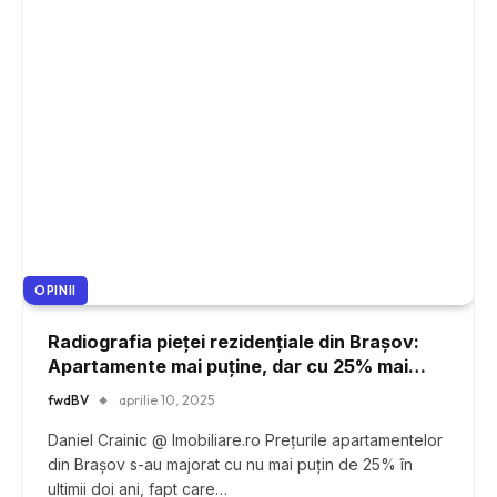
OPINII
Radiografia pieței rezidențiale din Brașov:
Apartamente mai puține, dar cu 25% mai
scumpe. Ce costuri implică alternativa
fwdBV
aprilie 10, 2025
închirierii?
Daniel Crainic @ Imobiliare.ro Prețurile apartamentelor
din Brașov s-au majorat cu nu mai puțin de 25% în
ultimii doi ani, fapt care…