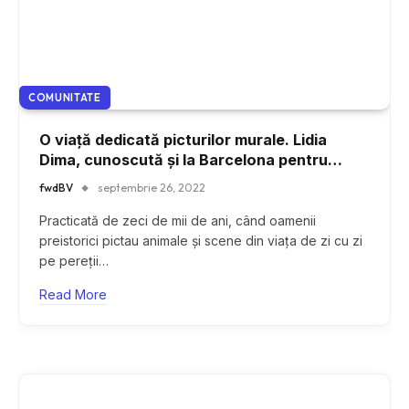
COMUNITATE
O viață dedicată picturilor murale. Lidia
Dima, cunoscută și la Barcelona pentru
lucrările sale
fwdBV
septembrie 26, 2022
Practicată de zeci de mii de ani, când oamenii
preistorici pictau animale și scene din viața de zi cu zi
pe pereții…
Read More