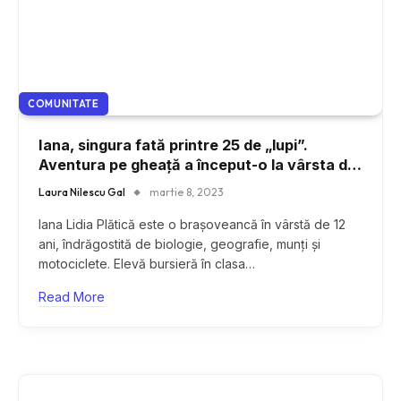
COMUNITATE
Iana, singura fată printre 25 de „lupi”.
Aventura pe gheață a început-o la vârsta de
6 ani
Laura Nilescu Gal
martie 8, 2023
Iana Lidia Plătică este o brașoveancă în vârstă de 12
ani, îndrăgostită de biologie, geografie, munți și
motociclete. Elevă bursieră în clasa…
Read More