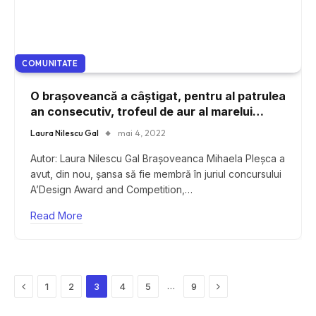
COMUNITATE
O brașoveancă a câștigat, pentru al patrulea
an consecutiv, trofeul de aur al marelui
public la cea mai prestigioasă competiție de
Laura Nilescu Gal
mai 4, 2022
design din lume
Autor: Laura Nilescu Gal Brașoveanca Mihaela Pleșca a
avut, din nou, șansa să fie membră în juriul concursului
A’Design Award and Competition,…
Read More
Previous
Next
…
1
2
3
4
5
9