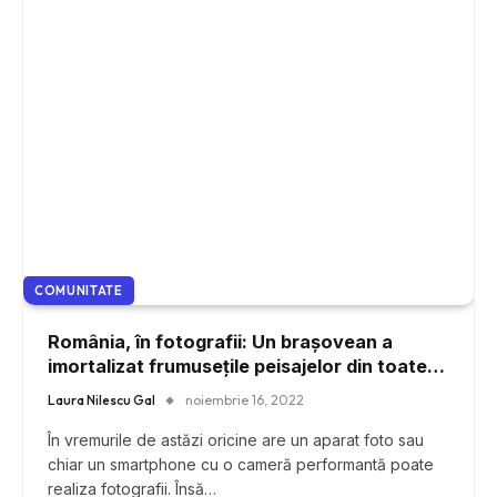
COMUNITATE
România, în fotografii: Un brașovean a
imortalizat frumusețile peisajelor din toate
colțurile țării
Laura Nilescu Gal
noiembrie 16, 2022
În vremurile de astăzi oricine are un aparat foto sau
chiar un smartphone cu o cameră performantă poate
realiza fotografii. Însă…