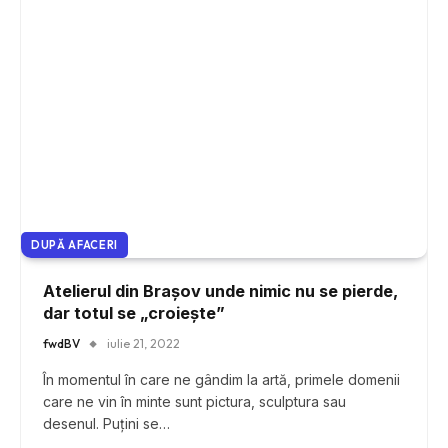
DUPĂ AFACERI
Atelierul din Brașov unde nimic nu se pierde,
dar totul se „croiește”
fwdBV
iulie 21, 2022
În momentul în care ne gândim la artă, primele domenii
care ne vin în minte sunt pictura, sculptura sau
desenul. Puțini se…