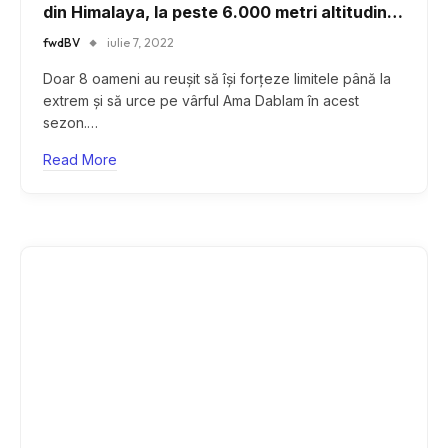
din Himalaya, la peste 6.000 metri altitudine,
chiar în noaptea de Înviere
fwdBV
iulie 7, 2022
Doar 8 oameni au reușit să își forțeze limitele până la
extrem și să urce pe vârful Ama Dablam în acest
sezon.…
Read More