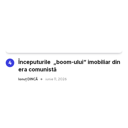
Începuturile „boom-ului” imobiliar din
era comunistă
Ionuț DINCĂ
iunie 11, 2026