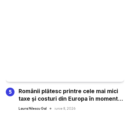
Românii plătesc printre cele mai mici
taxe și costuri din Europa în momentul
cumpărării unei locuințe prin credit
Laura Nilescu Gal
iunie 8, 2026