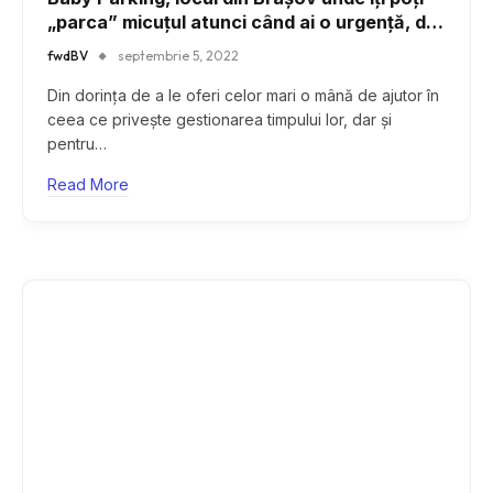
„parca” micuțul atunci când ai o urgență, dar
nu numai
fwdBV
septembrie 5, 2022
Din dorința de a le oferi celor mari o mână de ajutor în
ceea ce privește gestionarea timpului lor, dar și
pentru…
Read More